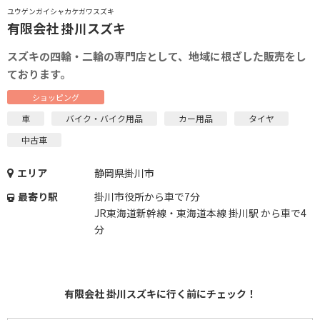
ユウゲンガイシャカケガワスズキ
有限会社 掛川スズキ
スズキの四輪・二輪の専門店として、地域に根ざした販売をし
ております。
ショッピング
車
バイク・バイク用品
カー用品
タイヤ
中古車
エリア
静岡県掛川市
最寄り駅
掛川市役所から車で7分
JR東海道新幹線・東海道本線 掛川駅 から車で4
分
有限会社 掛川スズキに行く前にチェック！