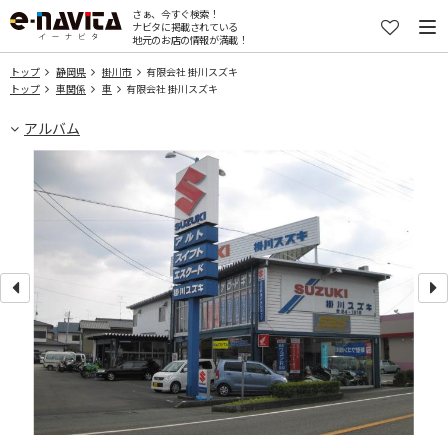
さぁ、今すぐ検索！
ナビタに掲載されている
地元のお店の情報が満載！
トップ
静岡県
掛川市
有限会社 掛川スズキ
トップ
車関係
車
有限会社 掛川スズキ
アルバム