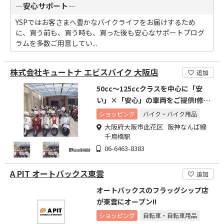
―安心サポート―
YSPではお客さまへ豊かなバイクライフをお届けするため
に、買う前も、買う時も、買った後も安心なサポートプログ
ラムを多数ご用意してい...
株式会社キュートナ エビスバイク 大阪店
追加
50cc～125ccクラスを中心に「安
い」×「安心」の車両をご提供!修
理・保険もお任せを!
ショッピング
バイク・バイク用品
大阪府大阪市此花区 阪神なんば線
千鳥橋駅
06-6463-8383
A PIT オートバックス東雲
追加
オートバックスのフラッグシップ店
が東雲にオープン!!
ショッピング
自転車・自転車用品