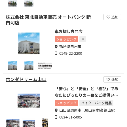
株式会社 東北自動車販売 オートバンク 新
追加
白河店
車お探し専門店
ショッピング
車
福島県白河市
0248-22-2200
ホンダドリーム山口
追加
「安心」と「安全」と「喜び」であ
なたにぴったりの一台をご提供いた
します
ショッピング
バイク・バイク用品
山口県周南市 JR山陽本線 徳山駅
0834-31-5005