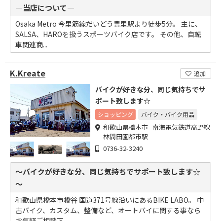
―当店について―
Osaka Metro 今里筋線だいどう豊里駅より徒歩5分。 主に、
SALSA、HAROを扱うスポーツバイク店です。 その他、自転
車関連商...
K.Kreate
追加
バイクが好きな分、同じ気持ちでサ
ポート致します☆
ショッピング
バイク・バイク用品
和歌山県橋本市 南海電気鉄道高野線
林間田園都市駅
0736-32-3240
～バイクが好きな分、同じ気持ちでサポート致します☆
～
和歌山県橋本市橋谷 国道371号線沿いにあるBIKE LABO。 中
古バイク、カスタム、整備など、オートバイに関する事なら
お気軽ご相談下...