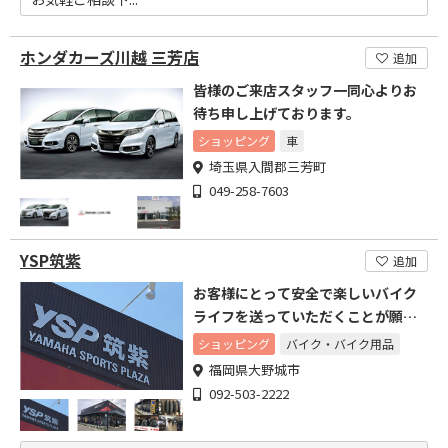
ホンダカーズ川越 三芳店
追加
皆様のご来店スタッフ一同心よりお
待ち申し上げております。
ショッピング
車
埼玉県入間郡三芳町
049-258-7603
YSP筑紫
追加
お客様にとって安全で楽しいバイク
ライフを送っていただくことが願い
です
ショッピング
バイク・バイク用品
福岡県大野城市
092-503-2222