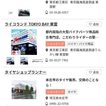
東京都江東区 東京臨海高速鉄道 東
雲駅
03-3528-0357
ライコランド TOKYO BAY 東雲
追加
都内屈指の大型バイクパーツ用品総
合専門店。こだわりライダーの聖地
を目指して!
ショッピング
バイク・バイク用品
東京都江東区 東京臨海高速鉄道りん
かい線 東雲駅
03-3527-7431
タイヤショップランナー
追加
本庄市のタイヤ販売、交換のことな
ら！
ショッピング
タイヤ
埼玉県本庄市
0495-22-0758