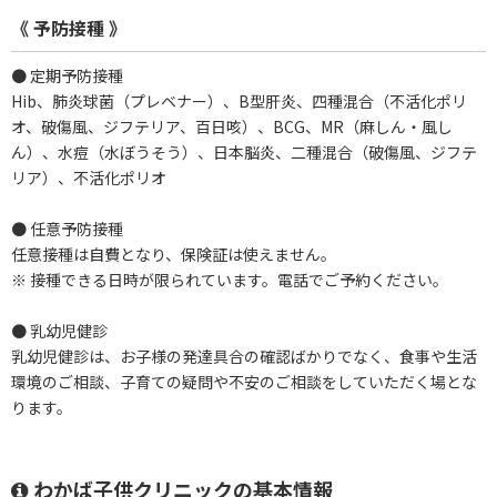
《 予防接種 》
● 定期予防接種
Hib、肺炎球菌（プレベナー）、B型肝炎、四種混合（不活化ポリ
オ、破傷風、ジフテリア、百日咳）、BCG、MR（麻しん・風し
ん）、水痘（水ぼうそう）、日本脳炎、二種混合（破傷風、ジフテ
リア）、不活化ポリオ
● 任意予防接種
任意接種は自費となり、保険証は使えません。
※ 接種できる日時が限られています。電話でご予約ください。
● 乳幼児健診
乳幼児健診は、お子様の発達具合の確認ばかりでなく、食事や生活
環境のご相談、子育ての疑問や不安のご相談をしていただく場とな
ります。
わかば子供クリニックの基本情報