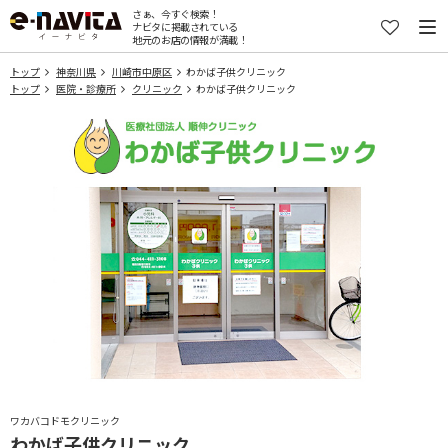
さぁ、今すぐ検索！
ナビタに掲載されている
地元のお店の情報が満載！
トップ
神奈川県
川崎市中原区
わかば子供クリニック
トップ
医院・診療所
クリニック
わかば子供クリニック
ワカバコドモクリニック
わかば子供クリニック