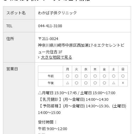
スポット名
わかば子供クリニック
TEL
044-411-3108
住所
〒211-0024
神奈川県川崎市中原区西加瀬17-8 エクセレントビ
ュー元住吉 1F
大きな地図で見る
営業日
月
火
水
木
金
土
日
午前
◯
◯
◯
◯
◯
◯
◯
午後
△
◯
◯
◯
◯
△
×
△月曜日 15:30～17:45 / 土曜日 15:00～17:00
【 乳児健診 】(月～金曜日) 14:00～14:30
【 予防接種 】(月～金曜日) 14:30～15:30、(土曜日)
14:00～15:00
受付時間：
午前 9:00～12:00