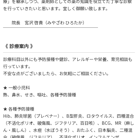
療」を継承しつつ、薬剤師としての薬の知識を役立てた丁寧な診察
を行っていきたいと思います。宜しく御願い致します。
院長 宮沢 啓貴（みやざわ ひろたか）
￣￣￣￣￣￣￣￣￣￣￣￣￣￣￣￣￣￣￣￣￣￣
《 診療案内 》
診療科目以外にも予防接種や健診、アレルギーや栄養、育児相談も
行っています。
不安な点がございましたら、お気軽にご相談ください。
★ 一般小児科
熱、鼻水、せき、嘔吐、各種予防接種
★ 各種予防接種
Hib、肺炎球菌（プレベナー）、B型肝炎、ロタウイルス、四種混合
（不活化ポリオ、破傷風、ジフテリア、百日咳）、BCG、MR（麻し
ん・風しん）、水痘（水ぼうそう）、おたふく、日本脳炎、二種混
合（破傷風、ジフテリア）、不活化ポリオ、インフルエンザ