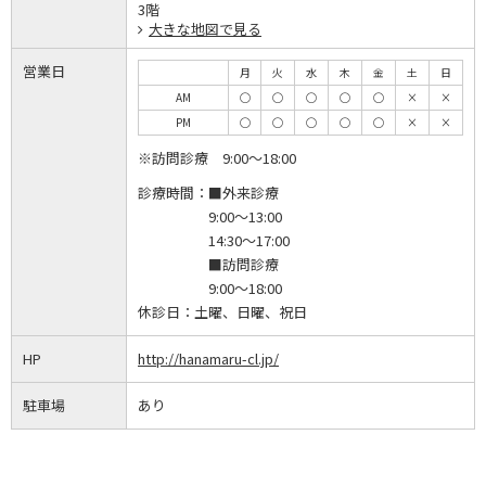
3階
大きな地図で見る
営業日
月
火
水
木
金
土
日
AM
◯
◯
◯
◯
◯
×
×
PM
◯
◯
◯
◯
◯
×
×
※訪問診療 9:00～18:00
診療時間：
■外来診療
9:00～13:00
14:30～17:00
■訪問診療
9:00～18:00
休診日：
土曜、日曜、祝日
HP
http://hanamaru-cl.jp/
駐車場
あり