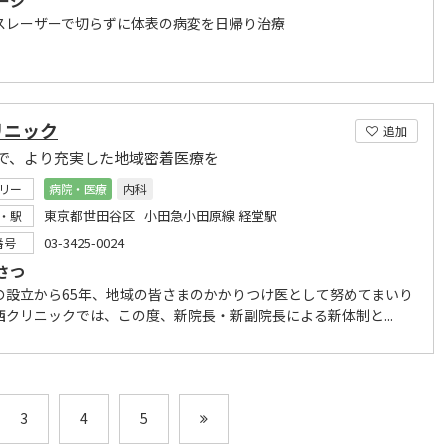
ージ
スレーザーで切らずに体表の病変を日帰り治療
リニック
追加
で、より充実した地域密着医療を
リー
病院・医療
内科
東京都世田谷区 小田急小田原線 経堂駅
・駅
03-3425-0024
番号
さつ
の設立から65年、地域の皆さまのかかりつけ医として努めてまいり
西クリニックでは、この度、新院長・新副院長による新体制と...
3
4
5