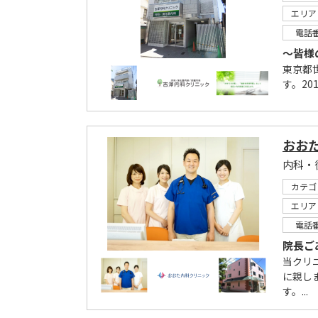
エリア
電話
～皆様
東京都
す。20
おお
カテゴ
エリア
電話
院長ご
当クリ
に親し
す。...