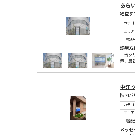
あら
経堂す
カテゴ
エリア
電話
診療方
当クリ
置、最
中江
院内バ
カテゴ
エリア
電話
メッセ