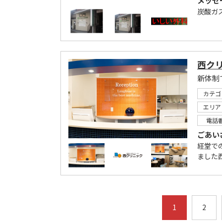
メッセ
炭酸ガ
西ク
新体制
カテゴ
エリア
電話
ごあい
経堂で
ました
1
2