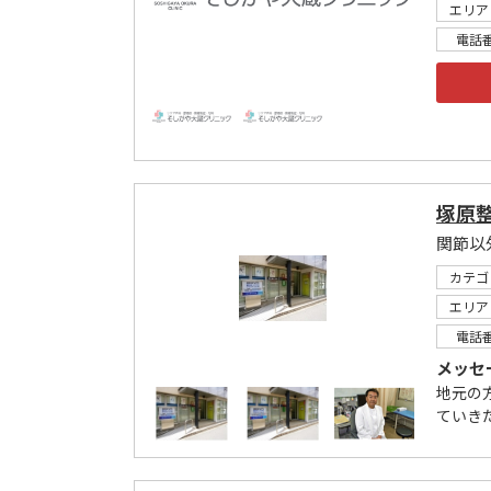
エリア
電話
塚原
カテゴ
エリア
電話
メッセ
地元の
ていき