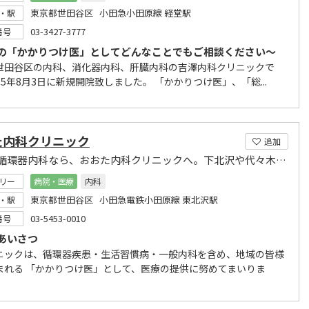
東京都世田谷区 小田急小田原線 経堂駅
・駅
03-3427-3777
番号
の「かかりつけ医」としてどんなことでもご相談ください～
世田谷区の内科、消化器内科、肝臓内科の吉澤内科クリニックで
15年8月3日に新規開院致しました。 「かかりつけ医」、「総...
た内科クリニック
追加
内科・循環器内科なら、おおた内科クリニックへ。下北沢や代々木上原、池ノ上からも通院に便利。
リー
病院・医療
内科
東京都世田谷区 小田急電鉄小田原線 東北沢駅
・駅
03-5453-0010
番号
あいさつ
ニックは、循環器疾患・生活習慣病・一般内科を含め、地域の皆様
まれる 「かかりつけ医」として、医療の提供に努めてまいりま