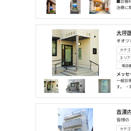
■診療
治療に関
大坪
オオツ
カテゴ
エリア
電話
メッセ
一般診
す。 ・
吉澤
皆様の
カテゴ