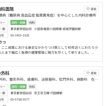
内科医院
追加
慣病〔糖尿病 高血圧症 脂質異常症〕を中心とした内科診療所
リー
病院・医療
内科
東京都世田谷区 小田急電鉄小田原線 成城学園前駅
・駅
03-3415-1025
番号
さつ
、ここ成城における身近なかかりつけ医として40年近くにわたり小
大人まで幅広く皆様の健康管理に微力を尽くして参りました。 ...
い外科
追加
内科、外科、整形外科、皮膚科、泌尿器科、肛門外科、麻酔科 在宅医療、認知症サポート医
リー
病院・医療
外科
東京都世田谷区 京王京王線 代田橋駅
・駅
03-5738-5577
番号