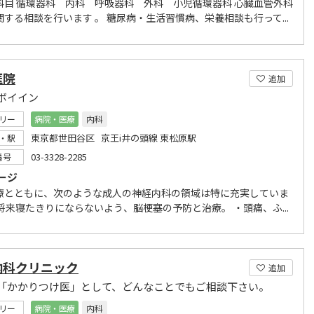
科目 循環器科 内科 呼吸器科 外科 小児循環器科 心臓血管外科
する相談を行います 。 糖尿病・生活習慣病、栄養相談も行って...
医院
追加
ボイイン
リー
病院・医療
内科
東京都世田谷区 京王i井の頭線 東松原駅
・駅
03-3328-2285
番号
ージ
療とともに、次のような成人の神経内科の領域は特に充実していま
将来寝たきりにならないよう、脳梗塞の予防と治療。 ・頭痛、ふ...
内科クリニック
追加
「かかりつけ医」として、どんなことでもご相談下さい。
リー
病院・医療
内科