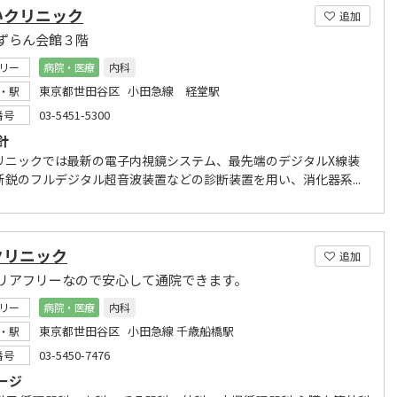
いクリニック
追加
ずらん会館３階
リー
病院・医療
内科
東京都世田谷区 小田急線 経堂駅
・駅
03-5451-5300
番号
針
ニックでは最新の電子内視鏡システム、最先端のデジタルX線装
新鋭のフルデジタル超音波装置などの診断装置を用い、消化器系...
クリニック
追加
リアフリーなので安心して通院できます。
リー
病院・医療
内科
東京都世田谷区 小田急線 千歳船橋駅
・駅
03-5450-7476
番号
ージ