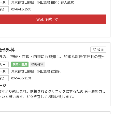
東京都世田谷区 小田急線 祖師ヶ谷大蔵駅
・駅
03-6411-1535
番号
Web予約
整形外科
追加
関節以外の、神経・血管・内臓にも熟知し、的確な診断で評判の整形外科です。
リー
病院・医療
整形外科
東京都世田谷区 小田急線 経堂駅
・駅
03-5450-3131
番号
ージ
方々より親しまれ、信頼されるクリニックにするため 尚一層努力し
たいと思います。どうぞ宜しくお願い致します。