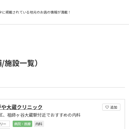
タに掲載されている
地元のお店の情報が満載！
舗/施設一覧）
がや大蔵クリニック
追加
区、祖師ヶ谷大蔵駅付近でおすすめの内科
リー
病院・医療
内科