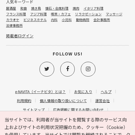
人気キーワード
居酒屋
和食
焼き鳥
懐石・会席料理
焼肉
イタリア料理
フランス料理
アジア料理
喫茶・カフェ
リラクゼーション
マッサージ
カラオケ
ビジネスホテル
内科
小児科
動物病院
会計事務所
法律事務所
掲載者ログイン
FOLLOW US!
e-NAVITA（イーナビタ）とは？
お気に入り
ヘルプ
利用規約
個人情報の取り扱いについて
運営会社
サイトマップ
広告掲載に関するお問い合わせ
サイトの内容に関するお問い合わせ
当サイトでは、利用者が当サイトを閲覧する際のサービス向
上およびサイトの利用状況把握のため、クッキー（Cookie）
を使用しています。当サイトでは閲覧を継続されることで、ク