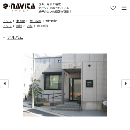
さぁ、今すぐ検索！
ナビタに掲載されている
地元のお店の情報が満載！
トップ
東京都
世田谷区
大坪医院
トップ
病院
内科
大坪医院
アルバム