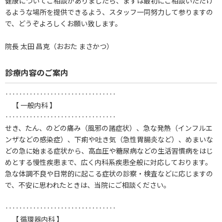
健康についてご相談がありましたら、まずは最初にご相談いただけ
るような場所を提供できるよう、スタッフ一同努力して参りますの
で、どうぞよろしくお願い致します。
院長 太田 昌克（おおた まさかつ）
診療内容のご案内
‥‥‥‥‥‥‥‥‥‥‥‥‥‥‥‥
【 一般内科 】
‥‥‥‥‥‥‥‥‥‥‥‥‥‥‥‥
せき、たん、のどの痛み（風邪の諸症状）、急な発熱（インフルエ
ンザなどの感染症）、下痢や吐き気（急性胃腸炎など）、めまいな
どの急に始まる症状から、高血圧や糖尿病などの生活習慣病をはじ
めとする慢性疾患まで、広く内科系疾患全般に対応しております。
急な体調不良や日常的に起こる症状の診察・検査などに応じますの
で、不安に思われたときは、当院にご相談ください。
‥‥‥‥‥‥‥‥‥‥‥‥‥‥‥‥
【 循環器内科 】