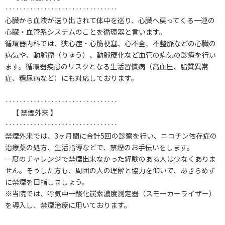
‥‥‥‥‥‥‥‥‥‥‥‥‥‥‥‥
心臓から血液が送り出されて体中を巡り、心臓へ戻ってくる一連の
心臓・血管系システムのことを循環器と言います。
循環器内科では、狭心症・心筋梗塞、心不全、不整脈などの心臓の
病気や、動脈瘤（りゅう）、動脈硬化など血管の病気の診療を行い
ます。循環器疾患のリスクとなる生活習慣病（高血圧、脂質異常
症、糖尿病など）にも対応しております。
‥‥‥‥‥‥‥‥‥‥‥‥‥‥‥‥
【 禁煙外来 】
‥‥‥‥‥‥‥‥‥‥‥‥‥‥‥‥
禁煙外来では、3ヶ月間に合計5回の診察を行い、ニコチン依存症の
治療薬の処方、生活指導などで、禁煙のお手伝いをします。
一度のチャレンジで禁煙出来なかった経験のある人は少なくありま
せん。そうした方も、周囲の人の理解と協力を仰いで、あきらめず
に禁煙を目指しましょう。
※当院では、呼気中一酸化炭素濃度測定器（スモーカーライザー）
を導入し、禁煙治療に用いております。