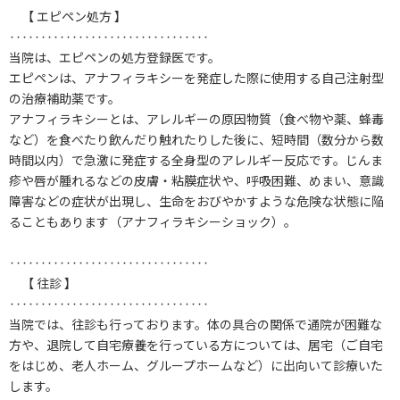
【 エピペン処方 】
‥‥‥‥‥‥‥‥‥‥‥‥‥‥‥‥
当院は、エピペンの処方登録医です。
エピペンは、アナフィラキシーを発症した際に使用する自己注射型
の治療補助薬です。
アナフィラキシーとは、アレルギーの原因物質（食べ物や薬、蜂毒
など）を食べたり飲んだり触れたりした後に、短時間（数分から数
時間以内）で急激に発症する全身型のアレルギー反応です。じんま
疹や唇が腫れるなどの皮膚・粘膜症状や、呼吸困難、めまい、意識
障害などの症状が出現し、生命をおびやかすような危険な状態に陥
ることもあります（アナフィラキシーショック）。
‥‥‥‥‥‥‥‥‥‥‥‥‥‥‥‥
【 往診 】
‥‥‥‥‥‥‥‥‥‥‥‥‥‥‥‥
当院では、往診も行っております。体の具合の関係で通院が困難な
方や、退院して自宅療養を行っている方については、居宅（ご自宅
をはじめ、老人ホーム、グループホームなど）に出向いて診療いた
します。