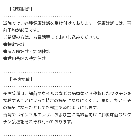
‥‥‥‥‥‥‥‥‥‥‥‥‥‥‥‥
【 健康診断 】
‥‥‥‥‥‥‥‥‥‥‥‥‥‥‥‥
当院では、各種健康診断を受け付けております。健康診断には、事
前予約が必要です。
ご希望の方は、お電話等にてお申し込みください。
●特定健診
●雇入時健診・定期健診
●世田谷区の特定健診
‥‥‥‥‥‥‥‥‥‥‥‥‥‥‥‥
【 予防接種 】
‥‥‥‥‥‥‥‥‥‥‥‥‥‥‥‥
予防接種は、細菌やウイルスなどの病原体から作製したワクチンを
接種することによって特定の病気になりにくくし、また、たとえそ
の病気になったとしても軽症で済むようにします。
当院ではインフルエンザ、および主に高齢者向けに肺炎球菌のワク
チン接種をそれぞれ行っております。
‥‥‥‥‥‥‥‥‥‥‥‥‥‥‥‥