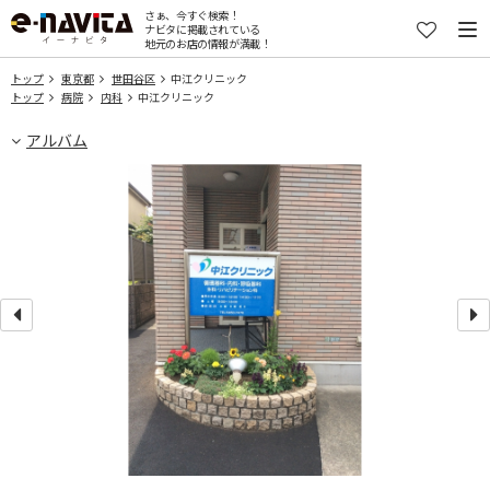
さぁ、今すぐ検索！
ナビタに掲載されている
地元のお店の情報が満載！
トップ
東京都
世田谷区
中江クリニック
トップ
病院
内科
中江クリニック
アルバム