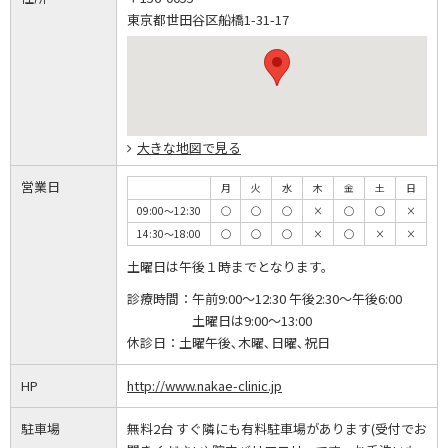
東京都世田谷区船橋1-31-17
大きな地図で見る
営業日
月
火
水
木
金
土
日
09:00～12:30
◯
◯
◯
×
◯
◯
×
14:30～18:00
◯
◯
◯
×
◯
×
×
土曜日は午後１時までとなります。
診療時間：
午前9:00～12:30 午後2:30～午後6:00
土曜日は9:00～13:00
休診日：
土曜午後､木曜､日曜､祝日
HP
http://www.nakae-clinic.jp
駐車場
無料2台 すぐ隣にも有料駐車場があります(受付でお