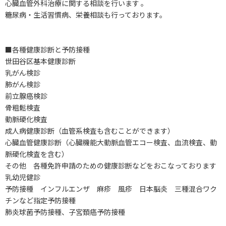
心臓血管外科治療に関する相談を行います 。
糖尿病・生活習慣病、栄養相談も行っております。
■各種健康診断と予防接種
世田谷区基本健康診断
乳がん検診
肺がん検診
前立腺癌検診
骨粗鬆検査
動脈硬化検査
成人病健康診断（血管系検査も含むことができます）
心臓血管健康診断（心臓機能大動脈血管エコー検査、血流検査、動
脈硬化検査を含む）
その他 各種免許申請のための健康診断などをおこなっております
乳幼児健診
予防接種 インフルエンザ 麻疹 風疹 日本脳炎 三種混合ワク
チンなど指定予防接種
肺炎球菌予防接種、子宮頚癌予防接種