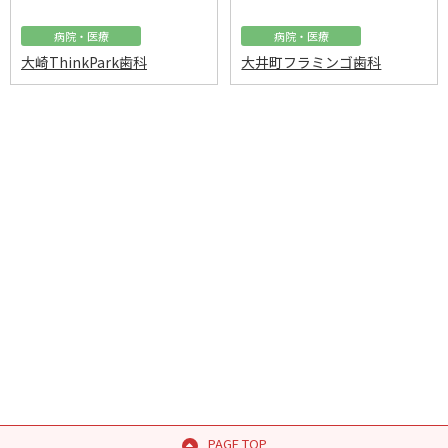
病院・医療
病院・医療
大崎ThinkPark歯科
大井町フラミンゴ歯科
PAGE TOP