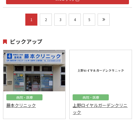
1
2
3
4
5
ピックアップ
病院・医療
病院・医療
藤本クリニック
上野ロイヤルガーデンクリニ
ック