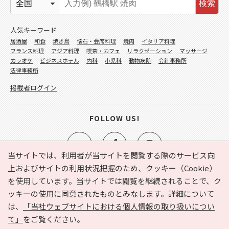
検索
人気キーワード
居酒屋
和食
焼き鳥
懐石・会席料理
焼肉
イタリア料理
フランス料理
アジア料理
喫茶・カフェ
リラクゼーション
マッサージ
カラオケ
ビジネスホテル
内科
小児科
動物病院
会計事務所
法律事務所
掲載者ログイン
FOLLOW US!
当サイトでは、利用者が当サイトを閲覧する際のサービス向
上およびサイトの利用状況把握のため、クッキー（Cookie）
を使用しています。当サイトでは閲覧を継続されることで、ク
e-NAVITA（イーナビタ）とは？
お気に入り
ヘルプ
ッキーの使用に同意されたものとみなします。詳細について
利用規約
個人情報の取り扱いについて
運営会社
は、
「当社ウェブサイトにおける個人情報の取り扱いについ
サイトマップ
広告掲載に関するお問い合わせ
て」
をご覧ください。
サイトの内容に関するお問い合わせ