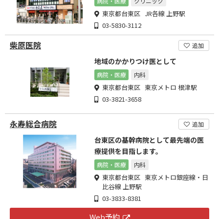
病院・医療
クリニック
東京都台東区 JR各線 上野駅
03-5830-3112
柴原医院
追加
地域のかかりつけ医として
病院・医療
内科
東京都台東区 東京メトロ 根津駅
03-3821-3658
永寿総合病院
追加
台東区の基幹病院として最先端の医
療提供を目指します。
病院・医療
内科
東京都台東区 東京メトロ銀座線・日
比谷線 上野駅
03-3833-8381
Web予約