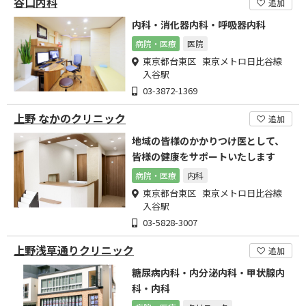
谷口内科
追加
内科・消化器内科・呼吸器内科
病院・医療
医院
東京都台東区 東京メトロ日比谷線
入谷駅
03-3872-1369
上野 なかのクリニック
追加
地域の皆様のかかりつけ医として、
皆様の健康をサポートいたします
病院・医療
内科
東京都台東区 東京メトロ日比谷線
入谷駅
03-5828-3007
上野浅草通りクリニック
追加
糖尿病内科・内分泌内科・甲状腺内
科・内科