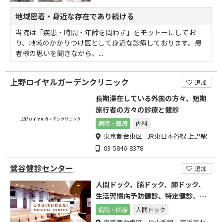
地域密着・身近な存在であり続ける
当院は「疾患・時間・年齢を問わず」をモットーにしてお
り、地域のかかりつけ医として身近な診療しております。患
者様の思いを聞きながら、...
上野ロイヤルガーデンクリニック
追加
長期滞在している外国の方々、短期
旅行者の方々の診療と健診
病院・医療
内科
東京都台東区 JR東日本各線 上野駅
03-5846-8378
鶯谷健診センター
追加
人間ドック、脳ドック、肺ドック、
生活習慣病予防健診、特定健診、特
定保健指導、定期健康診断
病院・医療
人間ドック