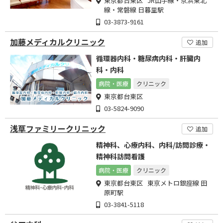
東京都台東区 JR山手線・京浜東北
線・常磐線 日暮里駅
03-3873-9161
加藤メディカルクリニック
追加
循環器内科・糖尿病内科・肝臓内
科・内科
病院・医療
クリニック
東京都台東区
03-5824-9090
浅草ファミリークリニック
追加
精神科、心療内科、内科/訪問診療・
精神科訪問看護
病院・医療
クリニック
東京都台東区 東京メトロ銀座線 田
原町駅
03-3841-5118