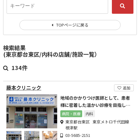
TOPページに戻る
検索結果
(東京都台東区/内科の店舗/施設一覧）
134件
藤本クリニック
追加
地域のかかりつけ医師として、患者
様に密着した温かい診療を目指して
います
病院・医療
内科
東京都台東区 東京メトロ千代田線
根津駅
03-5685-2151