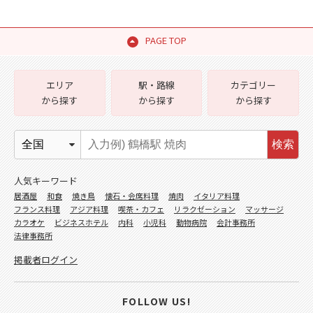
PAGE TOP
エリア
駅・路線
カテゴリー
から探す
から探す
から探す
検索
人気キーワード
居酒屋
和食
焼き鳥
懐石・会席料理
焼肉
イタリア料理
フランス料理
アジア料理
喫茶・カフェ
リラクゼーション
マッサージ
カラオケ
ビジネスホテル
内科
小児科
動物病院
会計事務所
法律事務所
掲載者ログイン
FOLLOW US!