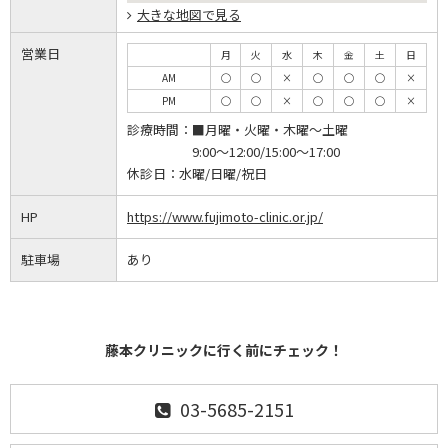
大きな地図で見る
営業日
月
火
水
木
金
土
日
AM
◯
◯
×
◯
◯
◯
×
PM
◯
◯
×
◯
◯
◯
×
診療時間：
■月曜・火曜・木曜～土曜
9:00～12:00/15:00～17:00
休診日：
水曜/日曜/祝日
HP
https://www.fujimoto-clinic.or.jp/
駐車場
あり
藤本クリニックに行く前にチェック！
03-5685-2151