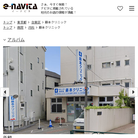
さぁ、今すぐ検索！
ナビタに掲載されている
地元のお店の情報が満載！
トップ
東京都
台東区
藤本クリニック
トップ
病院
内科
藤本クリニック
アルバム
外観