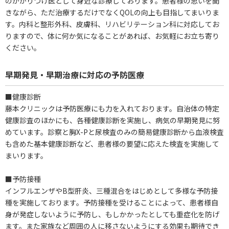
のかかりつけ医として身近な診療しております。患者様の思いを聞
きながら、ただ治療するだけでなくQOLの向上も目指してまいりま
す。内科と整形外科、皮膚科、リハビリテーション科に対応してお
りますので、体に何か気になることがあれば、お気軽にお立ち寄り
ください。
早期発見・早期治療に対応の予防医療
■健康診断
藤本クリニックは予防医療にも力を入れております。自治体の特定
健康診査のほかにも、各種健康診断を実施し、病気の早期発見に努
めています。診察と胸X-Pと尿検査のみの簡易健康診断から血液検査
も含めた基本健康診断など、患者様の要望に応えた検査を実施して
まいります。
■予防接種
インフルエンザやB型肝炎、三種混合をはじめとして多様な予防接
種を実施しております。予防接種を受けることによって、患者様自
身が発症しないように予防し、もしかかったとしても重症化を防げ
ます。また家族など周囲の人に移さないようにする効果も期待でき