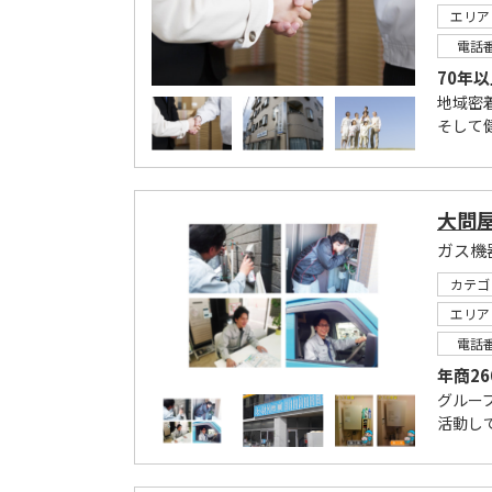
エリア
電話
70年
地域密
そして
大問
ガス機
カテゴ
エリア
電話
年商2
グルー
活動し