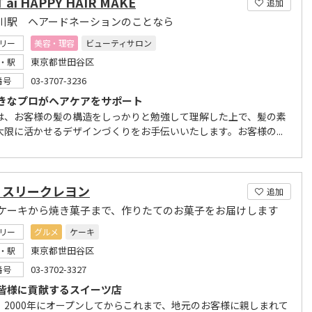
T ai HAPPY HAIR MAKE
追加
川駅 ヘアードネーションのことなら
リー
美容・理容
ビューティサロン
東京都世田谷区
・駅
03-3707-3236
番号
きなプロがヘアケアをサポート
は、お客様の髪の構造をしっかりと勉強して理解した上で、髪の素
大限に活かせるデザインづくりをお手伝いいたします。お客様の...
ィスリークレヨン
追加
ケーキから焼き菓子まで、作りたてのお菓子をお届けします
リー
グルメ
ケーキ
東京都世田谷区
・駅
03-3702-3327
番号
皆様に貢献するスイーツ店
、2000年にオープンしてからこれまで、地元のお客様に親しまれて