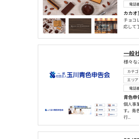
電話
カカオ
チョコ
応して
一般
様々な
カテゴ
エリア
電話
青色申
個人事
す。青
行...