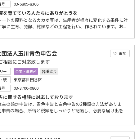
03-6809-8366
番号
豆を育てている人たちにありがとうを
レートの原料となるカカオ豆は、生産者が様々に変化する条件に対
丁寧に生育、発酵、乾燥などの工程を行い、作られています。お...
社団法人玉川青色申告会
追加
ご相談にご対応致します
リー
企業・事務所
各種協会
東京都世田谷区
・駅
03-3700-0860
番号
告に関する相談に対応しております
業主の確定申告は、青色申告と白色申告の2種類の方法がありま
色申告の場合、所得と税額をしっかりと記帳し、必要な届け出を