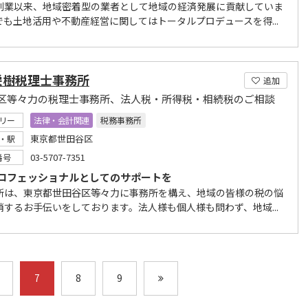
創業以来、地域密着型の業者として地域の経済発展に貢献していま
でも土地活用や不動産経営に関してはトータルプロデュースを得...
栄樹税理士事務所
追加
区等々力の税理士事務所、法人税・所得税・相続税のご相談
リー
法律・会計関連
税務事務所
東京都世田谷区
・駅
03-5707-7351
番号
ロフェッショナルとしてのサポートを
所は、東京都世田谷区等々力に事務所を構え、地域の皆様の税の悩
消するお手伝いをしております。法人様も個人様も問わず、地域...
7
8
9