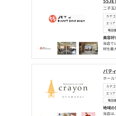
55JE
二子玉
カテゴ
エリア
電話
美容好
当店で
材を最
パテ
ホール
カテゴ
エリア
電話
地域の
当店は