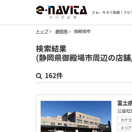
さぁ、今すぐ検索！
ナビ
トップ
静岡県
御殿場市
検索結果
(静岡県御殿場市周辺の店舗
162件
富士
公益社
カテゴ
エリア