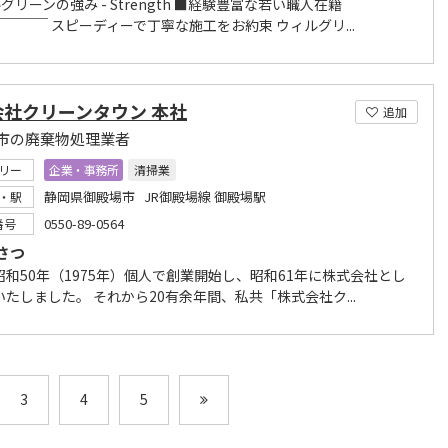
ルグリーンの強み - Strength ■経験豊富な若い職人在籍 ￣￣￣￣￣
￣￣￣ スピーディーで丁寧な施工をお約束 ウィルグリ...
会社クリーンタウン 本社
追加
市の廃棄物処理業者
リー
企業・事務所
清掃業
静岡県御殿場市 JR御殿場線 御殿場駅
・駅
0550-89-0564
番号
さつ
昭和50年（1975年）個人で創業開始し、昭和61年に株式会社とし
たしました。 それから20有余年間、私共「株式会社ク...
3
4
5