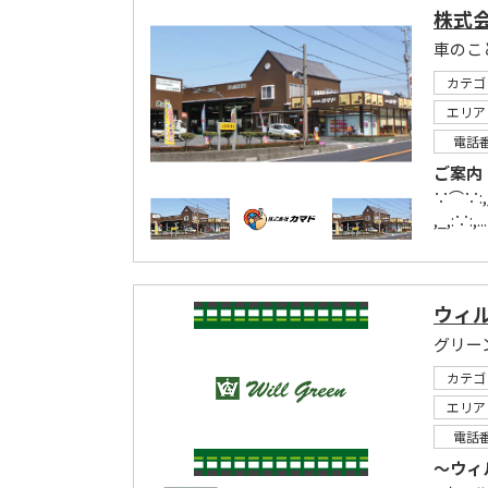
株式
車のこ
カテゴ
エリア
電話
ご案内
∵⌒∵:,_
,_,:∵:,...
ウィ
グリー
カテゴ
エリア
電話
～ウィ