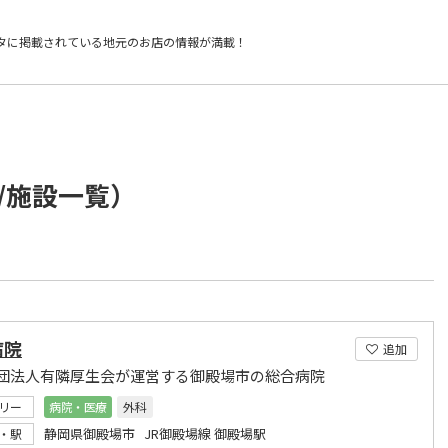
タに掲載されている
地元のお店の情報が満載！
/施設一覧）
病院
追加
団法人有隣厚生会が運営する御殿場市の総合病院
リー
病院・医療
外科
静岡県御殿場市 JR御殿場線 御殿場駅
・駅