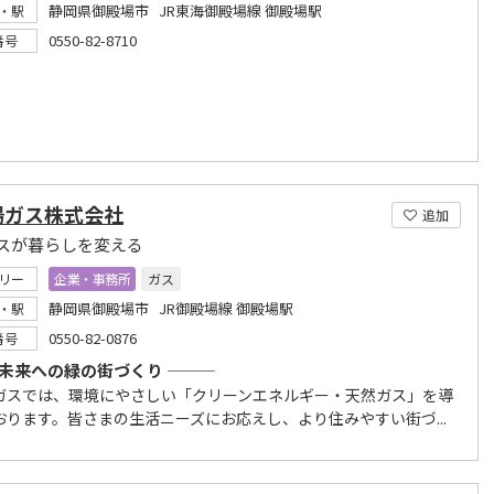
静岡県御殿場市 JR東海御殿場線 御殿場駅
・駅
0550-82-8710
番号
場ガス株式会社
追加
スが暮らしを変える
リー
企業・事務所
ガス
静岡県御殿場市 JR御殿場線 御殿場駅
・駅
0550-82-0876
番号
るい未来への緑の街づくり ―――
ガスでは、環境にやさしい「クリーンエネルギー・天然ガス」を導
おります。皆さまの生活ニーズにお応えし、より住みやすい街づ...