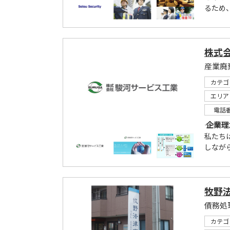
るため
株式
産業廃
カテゴ
エリア
電話
――― 企業理念 
私たち
しなが
牧野
債務処
カテゴ