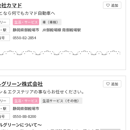
会社カマド
追加
となら何でもカマド自動車へ
リー
生活・サービス
車（車検）
静岡県御殿場市 JR御殿場線 南御殿場駅
・駅
0550-82-2854
番号
,:∵⌒∵:,_,:∵⌒∵:,_,:∵⌒∵:,_,:∵⌒∵:,_,:∵⌒∵:,_,:∵:,_,:∵⌒∵:
ルグリーン株式会社
追加
ン & エクステリアの事ならお任せください。
リー
生活・サービス
生活サービス（その他）
静岡県御殿場市
・駅
0550-88-8200
番号
ルグリーンについて～