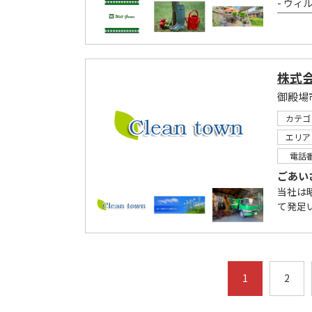
- ウィ
￣￣￣￣
株式
御殿場
カテゴ
エリア
電話
ごあい
当社は
て発足い
1
2