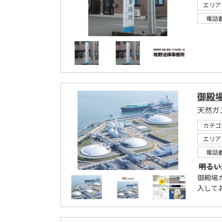
エリア
電話
御殿
天然ガ
カテゴ
エリア
電話
――― 明
御殿場
入して