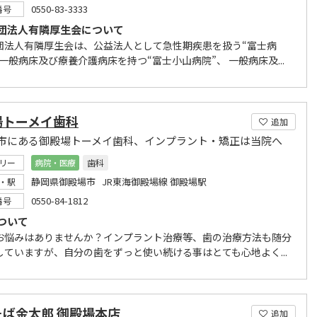
0550-83-3333
番号
団法人有隣厚生会について
団法人有隣厚生会は、公益法人として急性期疾患を扱う“富士病
一般病床及び療養介護病床を持つ“富士小山病院”、 一般病床及...
場トーメイ歯科
追加
市にある御殿場トーメイ歯科、インプラント・矯正は当院へ
リー
病院・医療
歯科
静岡県御殿場市 JR東海御殿場線 御殿場駅
・駅
0550-84-1812
番号
ついて
お悩みはありませんか？インプラント治療等、歯の治療方法も随分
していますが、自分の歯をずっと使い続ける事はとても心地よく...
そば金太郎 御殿場本店
追加