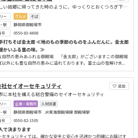
なつかしい故郷に帰ってきた時のように、ゆっくりとおくつろぎ下さい。
リー
グルメ
そば
静岡県御殿場市
・駅
0550-83-6608
番号
手打ちそば金太郎 ≪地のもの季節のものをふんだんに。金太郎
暖かいふる里の味。≫
な自然の恵みあふれる御殿場 「金太郎」がございますこの御殿場
ば以外にも豊な自然の恵みに溢れております。富士山の雪解け水...
会社セイオーセキュリティ
追加
市に本社を構える総合警備のセイオーセキュリティ
リー
企業・事務所
人材派遣
静岡県御殿場市 JR東海御殿場線 御殿場駅
・駅
0550-82-1505
番号
人で決まります
ーセキュリティでは、確かな安全と安心を迅速かつ的確にお届けす