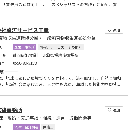
、「警備員の資質向上」、「スペシャリストの育成」に勤め、警...
会社駿河サービス工業
追加
棄物収集運搬処分業・一般廃棄物収集運搬処分業
リー
企業・事務所
情報、サービス（その他）
静岡県御殿場市 JR御殿場線 御殿場駅
・駅
0550-89-5158
番号
―――
は、地球に優しい環境づくりを目指して、法を順守し、自然と調和
ら、地域社会に溶けこみ、人間性を高め、卓越した技術力を駆使...
法律事務所
追加
理・離婚・交通事故・相続・遺言・労働問題等
リー
法律・会計関連
弁護士