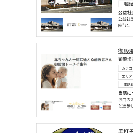
電話
公益社
公益社
院”と、
御殿
御殿場
カテゴ
エリア
電話
当院に
お口の
と進歩
手打