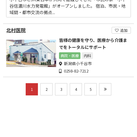
谷信濃川水力発電館」がオープンしました。 宿泊、市民・地
域間・都市交流の拠点...
北村医院
追加
皆様の健康を守り、医療から介護ま
でをトータルにサポート
病院・医療
内科
新潟県小千谷市
0258-82-7212
1
2
3
4
5