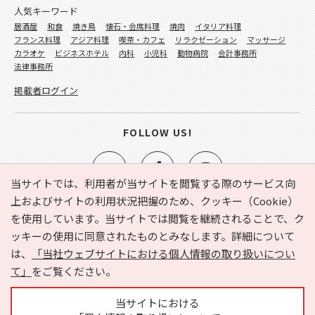
人気キーワード
居酒屋
和食
焼き鳥
懐石・会席料理
焼肉
イタリア料理
フランス料理
アジア料理
喫茶・カフェ
リラクゼーション
マッサージ
カラオケ
ビジネスホテル
内科
小児科
動物病院
会計事務所
法律事務所
掲載者ログイン
FOLLOW US!
当サイトでは、利用者が当サイトを閲覧する際のサービス向
上およびサイトの利用状況把握のため、クッキー（Cookie）
を使用しています。当サイトでは閲覧を継続されることで、ク
e-NAVITA（イーナビタ）とは？
お気に入り
ヘルプ
ッキーの使用に同意されたものとみなします。詳細について
利用規約
個人情報の取り扱いについて
運営会社
は、
「当社ウェブサイトにおける個人情報の取り扱いについ
サイトマップ
広告掲載に関するお問い合わせ
て」
をご覧ください。
サイトの内容に関するお問い合わせ
当サイトにおける