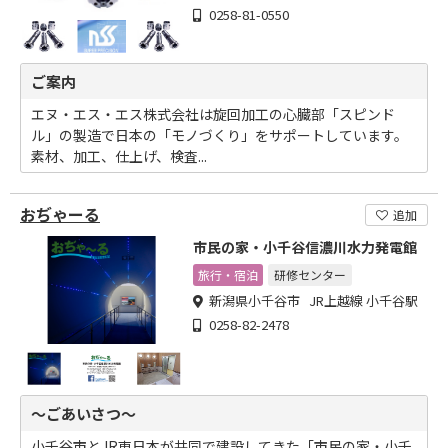
0258-81-0550
ご案内
エヌ・エス・エス株式会社は旋回加工の心臓部「スピンド
ル」の製造で日本の「モノづくり」をサポートしています。
素材、加工、仕上げ、検査...
おぢゃーる
追加
市民の家・小千谷信濃川水力発電館
旅行・宿泊
研修センター
新潟県小千谷市 JR上越線 小千谷駅
0258-82-2478
～ごあいさつ～
小千谷市とJR東日本が共同で建設してきた「市民の家・小千