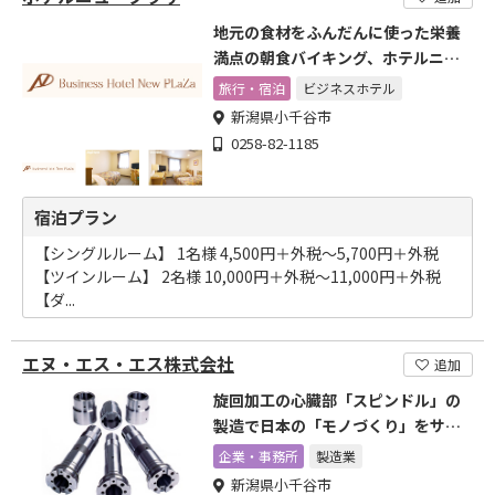
地元の食材をふんだんに使った栄養
満点の朝食バイキング、ホテルニュ
ープラザ。
旅行・宿泊
ビジネスホテル
新潟県小千谷市
0258-82-1185
宿泊プラン
【シングルルーム】 1名様 4,500円＋外税～5,700円＋外税
【ツインルーム】 2名様 10,000円＋外税～11,000円＋外税
【ダ...
エヌ・エス・エス株式会社
追加
旋回加工の心臓部「スピンドル」の
製造で日本の「モノづくり」をサポ
ートしています。
企業・事務所
製造業
新潟県小千谷市