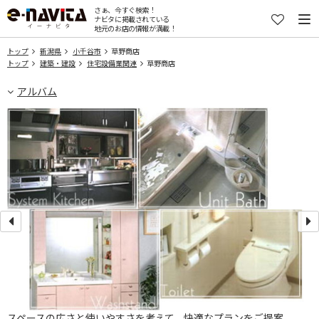
さぁ、今すぐ検索！
ナビタに掲載されている
地元のお店の情報が満載！
トップ
新潟県
小千谷市
草野商店
トップ
建築・建設
住宅設備業関連
草野商店
アルバム
あ
スペースの広さと使いやすさを考えて、快適なプランをご提案