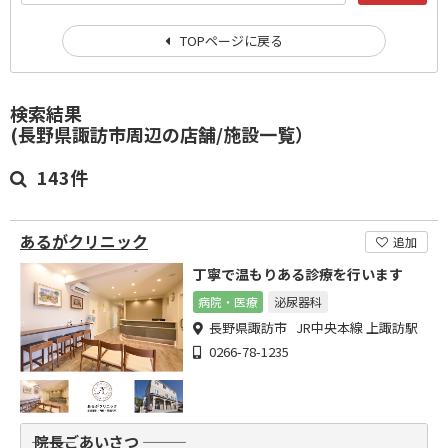
TOPページに戻る
検索結果
(長野県諏訪市周辺の店舗/施設一覧）
143件
あるがクリニック
追加
丁寧で温もりある診療を行います
病院・医療
泌尿器科
長野県諏訪市 JR中央本線 上諏訪駅
0266-78-1235
――― 院長ごあいさつ ―――