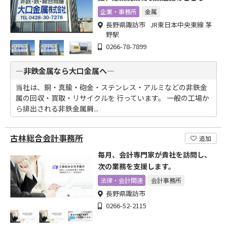
当社にお任せください!
企業・事務所
金属
長野県諏訪市 JR東日本中央東線 茅
野駅
0266-78-7899
―非鉄金属なら大口金属へ―
当社は、銅・真鍮・砲金・ステンレス・アルミなどの非鉄金
属の回収・買取・リサイクルを 行っています。 一般の工場か
ら排出される非鉄金属屑...
古林総合会計事務所
追加
毎月、会計専門家が貴社を訪問し、
次の業務を支援します。
法律・会計関連
会計事務所
長野県諏訪市
0266-52-2115