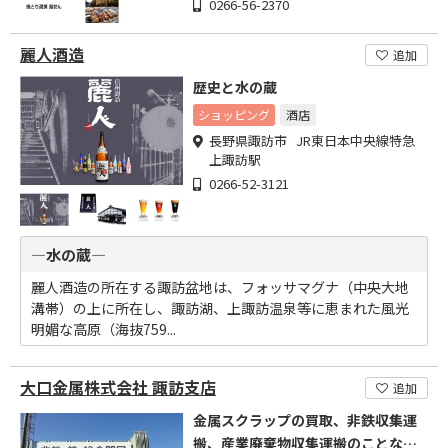
0266-56-2370
麗人酒造
追加
歴史と水の蔵
ショッピング
酒店
長野県諏訪市 JR東日本中央線特急
上諏訪駅
0266-52-3121
―水の蔵―
麗人酒造の所在する諏訪盆地は、フォッサマグナ（中央大地
溝帯）の上に所在し、諏訪湖、上諏訪温泉等に恵まれた風光
明媚な高原（海抜759...
大口金属株式会社 諏訪支店
追加
金属スクラップの買取、非鉄収集運
搬、産業廃棄物収集運搬のことなら