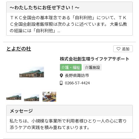
～わたしたちにお任せ下さい！～
ＴＫＣ全国会の基本理念である「自利利他」について、ＴＫ
Ｃ全国会創設者飯塚毅は次のように述べています。 大乗仏教
の経論には「自利利他」...
とよだの杜
追加
株式会社創生環ライフケアサポート
介護・福祉
介護施設
長野県諏訪市
0266-57-4424
メッセージ
私たちは、小規模な事業所で利用者様ひとり一人の心に寄り
添うケアの実践を積み重ねてまいります。