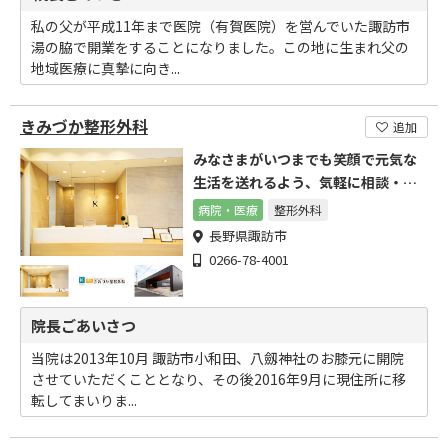
私の父が平成11年まで医院（有賀医院）を営んでいた諏訪市
湯の脇で開業をすることになりました。この地に生まれ父の
地域医療に真摯に向き...
きみづか整形外科
追加
みなさまがいつまでも笑顔で元気な
生活を送れるよう、気軽に相談・受
診できる医院を目指します。
病院・医療
整形外科
長野県諏訪市
0266-78-4001
院長ごあいさつ
当院は2013年10月 諏訪市小和田、八劔神社のお膝元に開院
させていただくこととなり、その後2016年9月に現住所に移
転してまいりま...