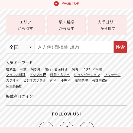
PAGE TOP
エリア
駅・路線
カテゴリー
から探す
から探す
から探す
検索
人気キーワード
居酒屋
和食
焼き鳥
懐石・会席料理
焼肉
イタリア料理
フランス料理
アジア料理
喫茶・カフェ
リラクゼーション
マッサージ
カラオケ
ビジネスホテル
内科
小児科
動物病院
会計事務所
法律事務所
掲載者ログイン
FOLLOW US!