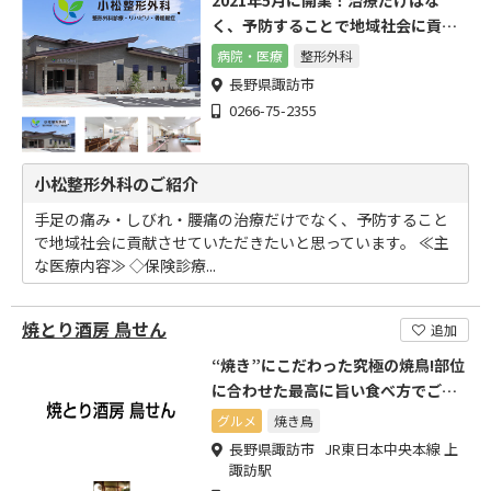
2021年5月に開業！治療だけはな
く、予防することで地域社会に貢献
を
病院・医療
整形外科
長野県諏訪市
0266-75-2355
小松整形外科のご紹介
手足の痛み・しびれ・腰痛の治療だけでなく、予防すること
で地域社会に貢献させていただきたいと思っています。 ≪主
な医療内容≫ ◇保険診療...
焼とり酒房 鳥せん
追加
“焼き”にこだわった究極の焼鳥!部位
に合わせた最高に旨い食べ方でご提
供
グルメ
焼き鳥
長野県諏訪市 JR東日本中央本線 上
諏訪駅