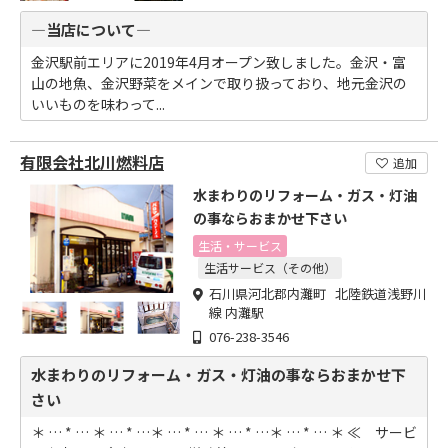
―当店について―
金沢駅前エリアに2019年4月オープン致しました。金沢・富
山の地魚、金沢野菜をメインで取り扱っており、地元金沢の
いいものを味わって...
有限会社北川燃料店
追加
水まわりのリフォーム・ガス・灯油
の事ならおまかせ下さい
生活・サービス
生活サービス（その他）
石川県河北郡内灘町 北陸鉄道浅野川
線 内灘駅
076-238-3546
水まわりのリフォーム・ガス・灯油の事ならおまかせ下
さい
＊ … * … ＊ … * …＊ … * … ＊ … * …＊ … * … ＊ ≪ サービ