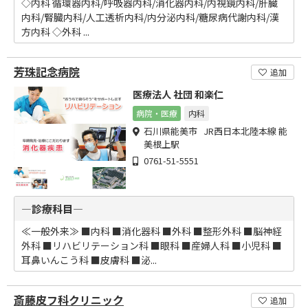
◇内科 循環器内科/呼吸器内科/消化器内科/内視鏡内科/肝臓
内科/腎臓内科/人工透析内科/内分泌内科/糖尿病代謝内科/漢
方内科 ◇外科 ...
芳珠記念病院
追加
医療法人 社団 和楽仁
病院・医療
内科
石川県能美市 JR西日本北陸本線 能
美根上駅
0761-51-5551
―診療科目―
≪一般外来≫ ■内科 ■消化器科 ■外科 ■整形外科 ■脳神経
外科 ■リハビリテーション科 ■眼科 ■産婦人科 ■小児科 ■
耳鼻いんこう科 ■皮膚科 ■泌...
斎藤皮フ科クリニック
追加