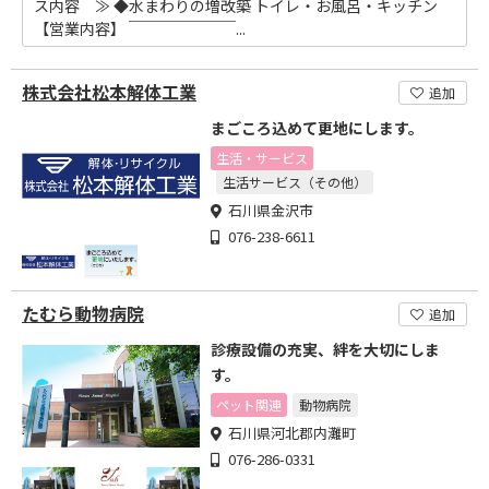
ス内容 ≫ ◆水まわりの増改築 トイレ・お風呂・キッチン
【営業内容】 ￣￣￣￣￣￣￣...
株式会社松本解体工業
追加
まごころ込めて更地にします。
生活・サービス
生活サービス（その他）
石川県金沢市
076-238-6611
たむら動物病院
追加
診療設備の充実、絆を大切にしま
す。
ペット関連
動物病院
石川県河北郡内灘町
076-286-0331