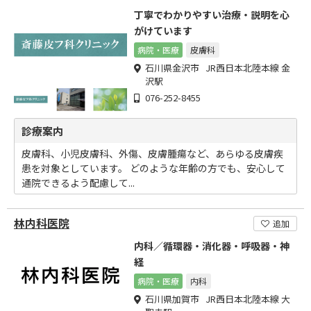
丁寧でわかりやすい治療・説明を心
がけています
病院・医療
皮膚科
石川県金沢市 JR西日本北陸本線 金
沢駅
076-252-8455
診療案内
皮膚科、小児皮膚科、外傷、皮膚腫瘍など、あらゆる皮膚疾
患を対象としています。 どのような年齢の方でも、安心して
通院できるよう配慮して...
林内科医院
追加
内科／循環器・消化器・呼吸器・神
経
病院・医療
内科
石川県加賀市 JR西日本北陸本線 大