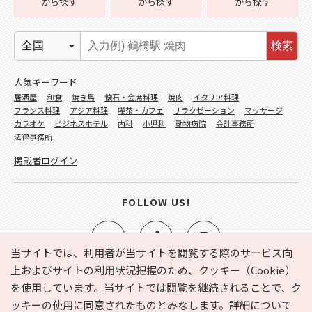
から探す
から探す
から探す
検索
人気キーワード
居酒屋
和食
焼き鳥
懐石・会席料理
焼肉
イタリア料理
フランス料理
アジア料理
喫茶・カフェ
リラクゼーション
マッサージ
カラオケ
ビジネスホテル
内科
小児科
動物病院
会計事務所
法律事務所
掲載者ログイン
FOLLOW US!
当サイトでは、利用者が当サイトを閲覧する際のサービス向
上およびサイトの利用状況把握のため、クッキー（Cookie）
を使用しています。当サイトでは閲覧を継続されることで、ク
e-NAVITA（イーナビタ）とは？
お気に入り
ヘルプ
ッキーの使用に同意されたものとみなします。詳細について
利用規約
個人情報の取り扱いについて
運営会社