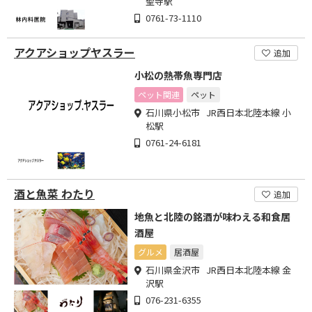
聖寺駅
0761-73-1110
アクアショップヤスラー
追加
小松の熱帯魚専門店
ペット関連
ペット
石川県小松市 JR西日本北陸本線 小
松駅
0761-24-6181
酒と魚菜 わたり
追加
地魚と北陸の銘酒が味わえる和食居
酒屋
グルメ
居酒屋
石川県金沢市 JR西日本北陸本線 金
沢駅
076-231-6355