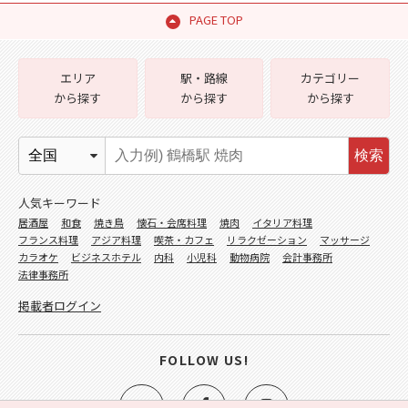
PAGE TOP
エリア
駅・路線
カテゴリー
から探す
から探す
から探す
検索
人気キーワード
居酒屋
和食
焼き鳥
懐石・会席料理
焼肉
イタリア料理
フランス料理
アジア料理
喫茶・カフェ
リラクゼーション
マッサージ
カラオケ
ビジネスホテル
内科
小児科
動物病院
会計事務所
法律事務所
掲載者ログイン
FOLLOW US!