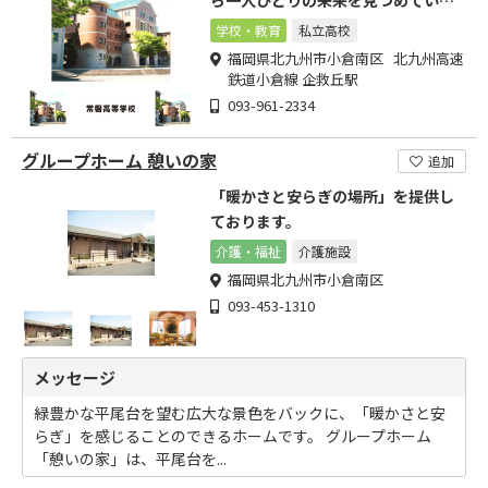
す
学校・教育
私立高校
福岡県北九州市小倉南区 北九州高速
鉄道小倉線 企救丘駅
093-961-2334
グループホーム 憩いの家
追加
「暖かさと安らぎの場所」を提供し
ております。
介護・福祉
介護施設
福岡県北九州市小倉南区
093-453-1310
メッセージ
緑豊かな平尾台を望む広大な景色をバックに、「暖かさと安
らぎ」を感じることのできるホームです。 グループホーム
「憩いの家」は、平尾台を...