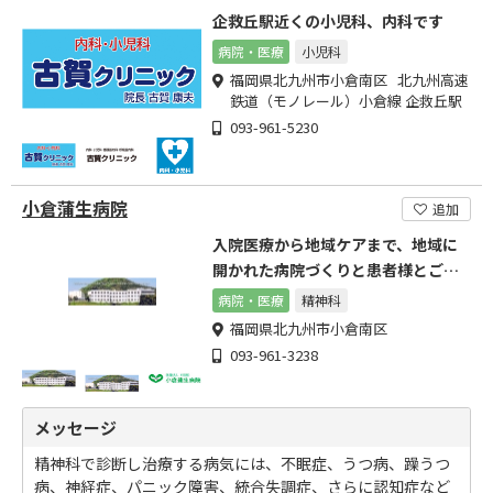
企救丘駅近くの小児科、内科です
病院・医療
小児科
福岡県北九州市小倉南区 北九州高速
鉄道（モノレール）小倉線 企救丘駅
093-961-5230
小倉蒲生病院
追加
入院医療から地域ケアまで、地域に
開かれた病院づくりと患者様とご家
族の支援を目指します。
病院・医療
精神科
福岡県北九州市小倉南区
093-961-3238
メッセージ
精神科で診断し治療する病気には、不眠症、うつ病、躁うつ
病、神経症、パニック障害、統合失調症、さらに認知症など