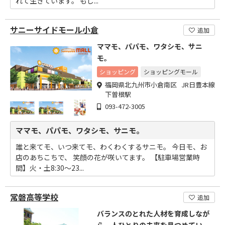
れて生きています。 もし...
サニーサイドモール小倉
追加
ママモ、パパモ、ワタシモ、サニ
モ。
ショッピング
ショッピングモール
福岡県北九州市小倉南区 JR日豊本線
下曽根駅
093-472-3005
ママモ、パパモ、ワタシモ、サニモ。
誰と来てモ、いつ来てモ、わくわくするサニモ。 今日モ、お
店のあちこちで、 笑顔の花が咲いてます。 【駐車場営業時
間】火・土8:30～23...
常磐高等学校
追加
バランスのとれた人材を育成しなが
ら一人ひとりの未来を見つめていま