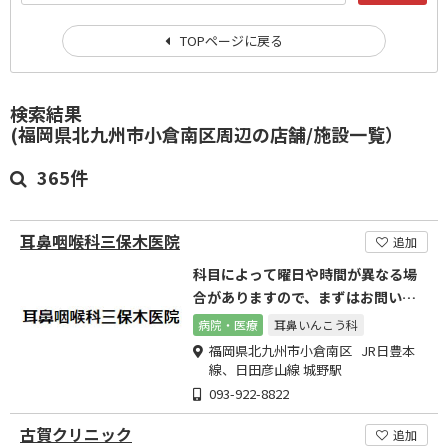
TOPページに戻る
検索結果
(福岡県北九州市小倉南区周辺の店舗/施設一覧）
365件
耳鼻咽喉科三保木医院
追加
科目によって曜日や時間が異なる場
合がありますので、まずはお問い合
わせ下さい
病院・医療
耳鼻いんこう科
福岡県北九州市小倉南区 JR日豊本
線、日田彦山線 城野駅
093-922-8822
古賀クリニック
追加