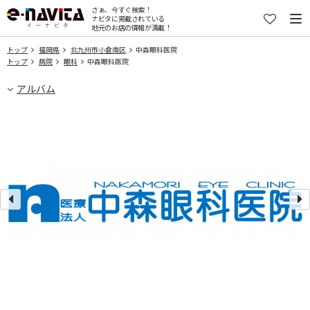
さぁ、今すぐ検索！
ナビタに掲載されている
地元のお店の情報が満載！
トップ
福岡県
北九州市小倉南区
中森眼科医院
トップ
病院
眼科
中森眼科医院
アルバム