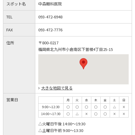
スポット名
中森眼科医院
TEL
093-472-6948
FAX
093-472-7776
住所
〒800-0217
福岡県北九州市小倉南区下曽根4丁目25-15
大きな地図で見る
営業日
月
火
水
木
金
土
日
9:00～12:30
◯
◯
◯
◯
◯
△
×
14:00～17:30
◯
△
×
◯
◯
×
×
△火曜日午後 14:00～19:30
△土曜日午前 9:00～13:30