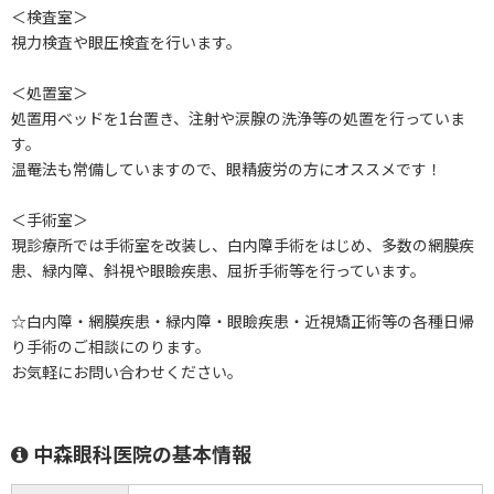
＜検査室＞
視力検査や眼圧検査を行います。
＜処置室＞
処置用ベッドを1台置き、注射や涙腺の洗浄等の処置を行っていま
す。
温罨法も常備していますので、眼精疲労の方にオススメです！
＜手術室＞
現診療所では手術室を改装し、白内障手術をはじめ、多数の網膜疾
患、緑内障、斜視や眼瞼疾患、屈折手術等を行っています。
☆白内障・網膜疾患・緑内障・眼瞼疾患・近視矯正術等の各種日帰
り手術のご相談にのります。
お気軽にお問い合わせください。
中森眼科医院の基本情報