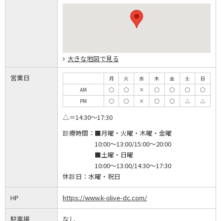
大きな地図で見る
営業日
月
火
水
木
金
土
日
AM
◯
◯
×
◯
◯
◯
◯
PM
◯
◯
×
◯
◯
△
△
△＝14:30～17:30
診療時間：
■月曜・火曜・木曜・金曜
10:00～13:00/15:00～20:00
■土曜・日曜
10:00～13:00/14:30～17:30
休診日：
水曜・祝日
HP
https://www.k-olive-dc.com/
駐車場
なし