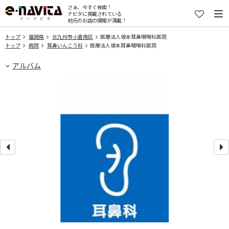
さぁ、今すぐ検索！
ナビタに掲載されている
地元のお店の情報が満載！
トップ
福岡県
北九州市小倉南区
医療法人坂本耳鼻咽喉科医院
トップ
病院
耳鼻いんこう科
医療法人坂本耳鼻咽喉科医院
アルバム