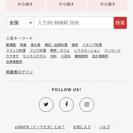
から探す
から探す
から探す
検索
人気キーワード
居酒屋
和食
焼き鳥
懐石・会席料理
焼肉
イタリア料理
フランス料理
アジア料理
喫茶・カフェ
リラクゼーション
マッサージ
カラオケ
ビジネスホテル
内科
小児科
動物病院
会計事務所
法律事務所
掲載者ログイン
FOLLOW US!
e-NAVITA（イーナビタ）とは？
お気に入り
ヘルプ