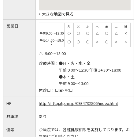
大きな地図で見る
営業日
月
火
水
木
金
土
日
午前 9:00～12:30
◯
◯
◯
△
◯
△
×
午後 14:30～18:0
◯
◯
◯
×
◯
×
×
0
△=9:00～13:00
診療時間：
●月・火・水・金
午前 9:00～12:30 午後 14:30～18:00
●木・土
午前 9:00～13:00
休診日：
日曜･祝日
HP
http://nttbj.itp.ne.jp/0934732806/index.html
駐車場
あり
備考
◇当院では、各種健康相談を実施しております。お
気軽にご相談ください。