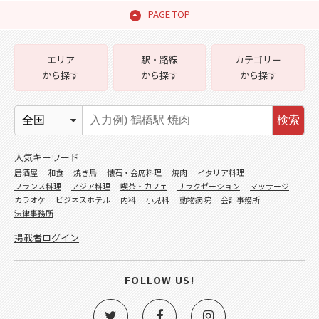
PAGE TOP
エリア
駅・路線
カテゴリー
から探す
から探す
から探す
検索
人気キーワード
居酒屋
和食
焼き鳥
懐石・会席料理
焼肉
イタリア料理
フランス料理
アジア料理
喫茶・カフェ
リラクゼーション
マッサージ
カラオケ
ビジネスホテル
内科
小児科
動物病院
会計事務所
法律事務所
掲載者ログイン
FOLLOW US!