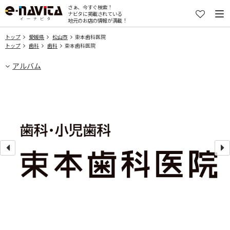
さぁ、今すぐ検索！
ナビタに掲載されている
地元のお店の情報が満載！
トップ
愛媛県
松山市
束本歯科医院
トップ
歯科
歯科
束本歯科医院
アルバム