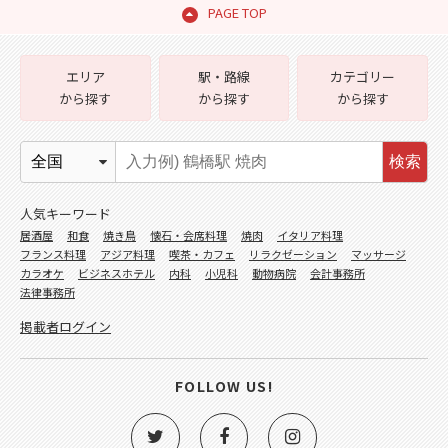
PAGE TOP
エリア
駅・路線
カテゴリー
から探す
から探す
から探す
検索
人気キーワード
居酒屋
和食
焼き鳥
懐石・会席料理
焼肉
イタリア料理
フランス料理
アジア料理
喫茶・カフェ
リラクゼーション
マッサージ
カラオケ
ビジネスホテル
内科
小児科
動物病院
会計事務所
法律事務所
掲載者ログイン
FOLLOW US!