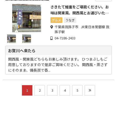
さきたて鰻重をご堪能ください。お
味は関東風、関西風とお選びいただ
けます!
グルメ
うなぎ
千葉県我孫子市 JR東日本常磐線 我
孫子駅
04-7186-2433
お賀川へ来たら
関西風・関東風どちらもお楽しみ頂けます。 ひつまぶしもご
用意しておりますので是非ご賞味ください。 関西風・蒸さず
にそのまま、備長炭で香...
1
2
3
4
5