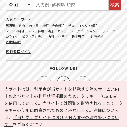
検索
人気キーワード
居酒屋
和食
焼き鳥
懐石・会席料理
焼肉
イタリア料理
フランス料理
アジア料理
喫茶・カフェ
リラクゼーション
マッサージ
カラオケ
ビジネスホテル
内科
小児科
動物病院
会計事務所
法律事務所
掲載者ログイン
FOLLOW US!
当サイトでは、利用者が当サイトを閲覧する際のサービス向
上およびサイトの利用状況把握のため、クッキー（Cookie）
を使用しています。当サイトでは閲覧を継続されることで、ク
e-NAVITA（イーナビタ）とは？
お気に入り
ヘルプ
ッキーの使用に同意されたものとみなします。詳細について
利用規約
個人情報の取り扱いについて
運営会社
は、
「当社ウェブサイトにおける個人情報の取り扱いについ
サイトマップ
広告掲載に関するお問い合わせ
て」
をご覧ください。