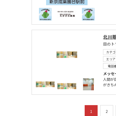
北川
カテゴ
エリア
電話
メッセ
人間が
がきち
1
2