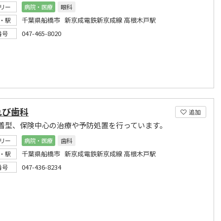
リー
病院・医療
眼科
千葉県船橋市 新京成電鉄新京成線 高根木戸駅
・駅
047-465-8020
番号
れび歯科
追加
着型、保険中心の治療や予防処置を行っています。
リー
病院・医療
歯科
千葉県船橋市 新京成電鉄新京成線 高根木戸駅
・駅
047-436-8234
番号