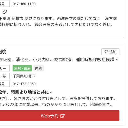
047-460-1100
番号
ージ
 千葉県 船橋市 夏見にあります。 西洋医学の薬だけでなく 漢方薬
積極的に採り入れ、 統合医療の実践として内科だけでなく外科、
医院
追加
内科、呼吸器、消化器、小児内科、訪問診療、睡眠時無呼吸症候群の診察
リー
病院・医療
内科
千葉県船橋市
・駅
047-472-3069
番号
22年、開業より地域と共に -
根ざし、皆さまのかかり付け医として、医療を提供しております。
で昭和22年に開業以来、街のかかりつけ医として、地域の皆さ...
Web予約