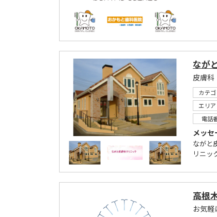
なが
皮膚科
カテゴ
エリア
電話
メッセ
ながと
リニッ
高根
お気軽