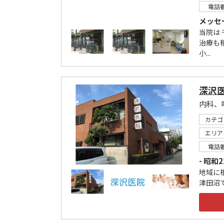
電話
メッセ
当院は
治療も
小...
深沢
カテゴ
エリア
電話
- 昭和
地域に
津田沼