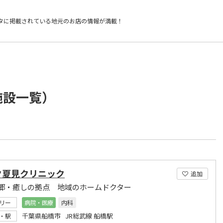
タに掲載されている
地元のお店の情報が満載！
施設一覧）
ク夏見クリニック
追加
郷・癒しの拠点 地域のホームドクター
リー
病院・医療
内科
千葉県船橋市 JR総武線 船橋駅
・駅