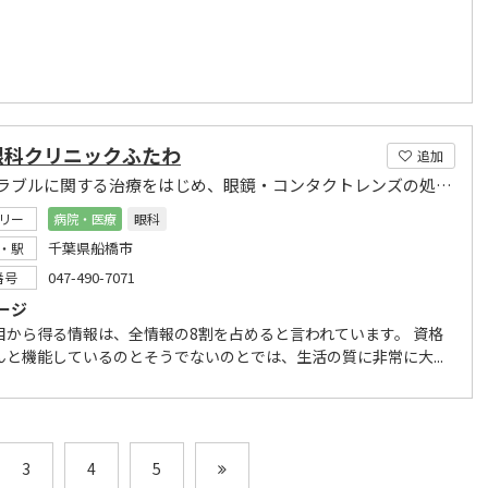
眼科クリニックふたわ
追加
目のトラブルに関する治療をはじめ、眼鏡・コンタクトレンズの処方も行なっております
リー
病院・医療
眼科
千葉県船橋市
・駅
047-490-7071
番号
ージ
目から得る情報は、全情報の8割を占めると言われています。 資格
んと機能しているのとそうでないのとでは、生活の質に非常に大...
3
4
5