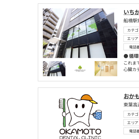
いち
船橋駅
カテゴ
エリア
電話
● 循
これま
心臓カ
おか
東葉高
カテゴ
エリア
電話