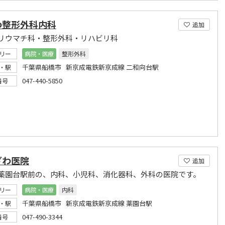
わ整形外科内科
追加
リウマチ科・整形外科・リハビリ科
リー
病院・医療
整形外科
千葉県船橋市 新京成電鉄新京成線 二和向台駅
・駅
047-440-5850
番号
ざわ医院
追加
薬園台駅前の、内科、小児科、消化器科、外科の医院です。
リー
病院・医療
内科
千葉県船橋市 新京成電鉄新京成線 薬園台駅
・駅
047-490-3344
番号