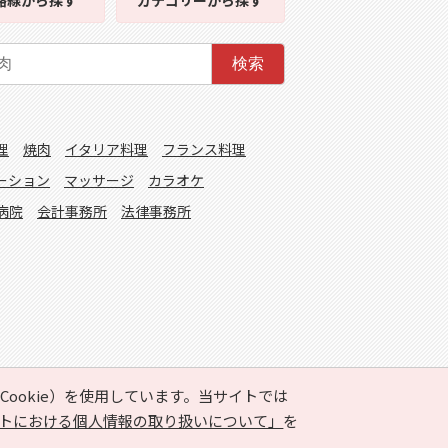
路線
から探す
カテゴリー
から探す
検索
理
焼肉
イタリア料理
フランス料理
ーション
マッサージ
カラオケ
病院
会計事務所
法律事務所
ookie）を使用しています。当サイトでは
トにおける個人情報の取り扱いについて」
を