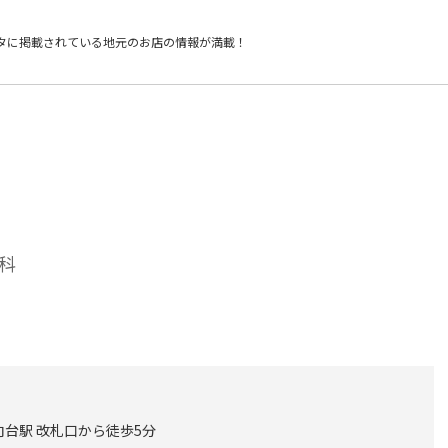
タに掲載されている
地元のお店の情報が満載！
科
向台駅 改札口から徒歩5分