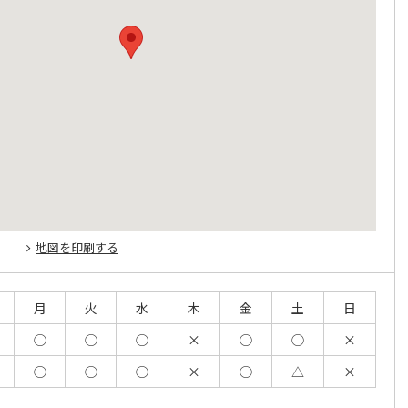
地図を印刷する
月
火
水
木
金
土
日
◯
◯
◯
×
◯
◯
×
◯
◯
◯
×
◯
△
×