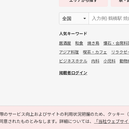
エリア
から探す
駅・
人気キーワード
居酒屋
和食
焼き鳥
懐石・会席料
アジア料理
喫茶・カフェ
リラクゼ
ビジネスホテル
内科
小児科
動物
掲載者ログイン
際のサービス向上およびサイトの利用状況把握のため、クッキー（C
同意されたものとみなします。詳細については、
「当社ウェブサイ
Copyright © HYOJITO.Co.,Ltd. All Rights Reserved.