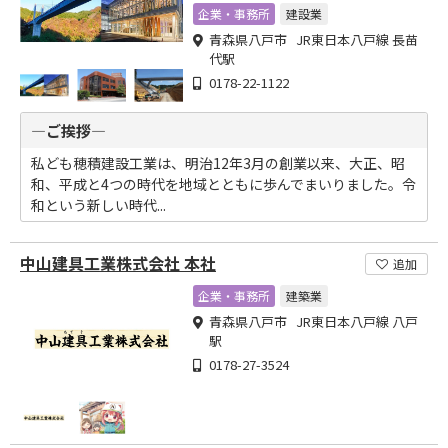
ます
企業・事務所
建設業
青森県八戸市 JR東日本八戸線 長苗
代駅
0178-22-1122
―ご挨拶―
私ども穂積建設工業は、明治12年3月の創業以来、大正、昭
和、平成と4つの時代を地域とともに歩んでまいりました。令
和という新しい時代...
中山建具工業株式会社 本社
追加
企業・事務所
建築業
青森県八戸市 JR東日本八戸線 八戸
駅
0178-27-3524