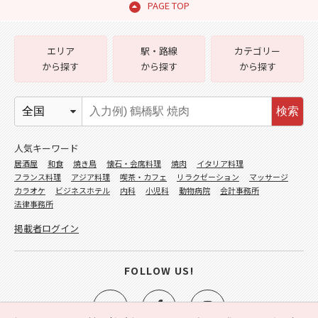
PAGE TOP
エリア
駅・路線
カテゴリー
から探す
から探す
から探す
検索
人気キーワード
居酒屋
和食
焼き鳥
懐石・会席料理
焼肉
イタリア料理
フランス料理
アジア料理
喫茶・カフェ
リラクゼーション
マッサージ
カラオケ
ビジネスホテル
内科
小児科
動物病院
会計事務所
法律事務所
掲載者ログイン
FOLLOW US!