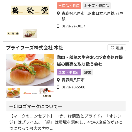
土産品・物産
お土産・特産品
青森県八戸市 JR東日本八戸線 八戸
駅
0178-27-3017
プライフーズ株式会社 本社
追加
鶏肉・種豚の生産および食鳥処理機
械の販売を取り扱う会社
企業・事務所
卸業
青森県八戸市
0178-70-5506
―CIロゴマークについて―
【マークのコンセプト】 「赤」は情熱とプライド。「オレン
ジ」はプライム。「緑」は環境を意味し、4つの企業体がひと
つになって最大の力を...