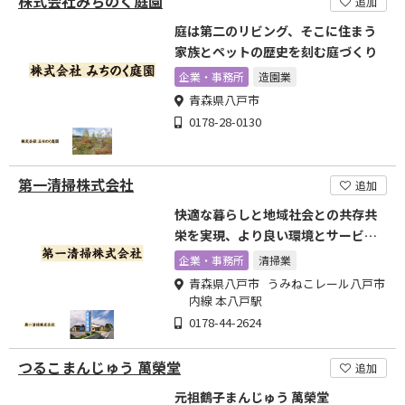
株式会社みちのく庭園
追加
庭は第二のリビング、そこに住まう
家族とペットの歴史を刻む庭づくり
企業・事務所
造園業
青森県八戸市
0178-28-0130
第一清掃株式会社
追加
快適な暮らしと地域社会との共存共
栄を実現、より良い環境とサービス
を提供
企業・事務所
清掃業
青森県八戸市 うみねこレール八戸市
内線 本八戸駅
0178-44-2624
つるこまんじゅう 萬榮堂
追加
元祖鶴子まんじゅう 萬榮堂