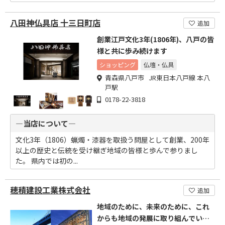
八田神仏具店 十三日町店
追加
創業江戸文化3年(1806年)、八戸の皆
様と共に歩み続けます
ショッピング
仏壇・仏具
青森県八戸市 JR東日本八戸線 本八
戸駅
0178-22-3818
―当店について―
文化3年（1806）蝋燭・漆器を取扱う問屋として創業、200年
以上の歴史と伝統を受け継ぎ地域の皆様と歩んで参りまし
た。 県内では初の...
穂積建設工業株式会社
追加
地域のために、未来のために、これ
からも地域の発展に取り組んでいき