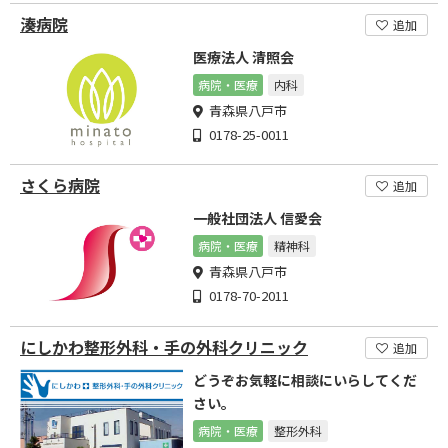
湊病院
追加
医療法人 清照会
病院・医療
内科
青森県八戸市
0178-25-0011
さくら病院
追加
一般社団法人 信愛会
病院・医療
精神科
青森県八戸市
0178-70-2011
にしかわ整形外科・手の外科クリニック
追加
どうぞお気軽に相談にいらしてくだ
さい。
病院・医療
整形外科