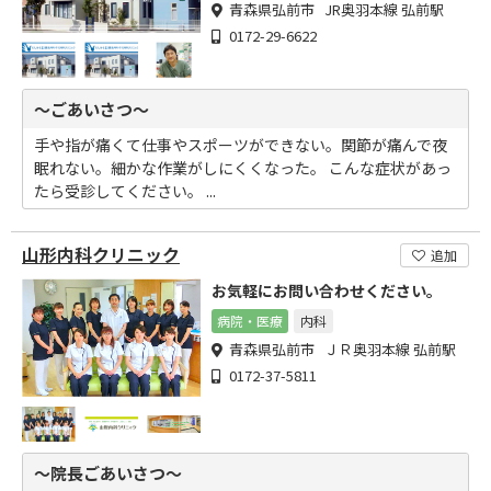
青森県弘前市 JR奥羽本線 弘前駅
0172-29-6622
～ごあいさつ～
手や指が痛くて仕事やスポーツができない。関節が痛んで夜
眠れない。細かな作業がしにくくなった。 こんな症状があっ
たら受診してください。 ...
山形内科クリニック
追加
お気軽にお問い合わせください。
病院・医療
内科
青森県弘前市 ＪＲ奥羽本線 弘前駅
0172-37-5811
～院長ごあいさつ～