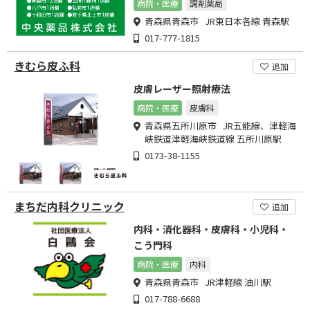
病院・医療
調剤薬局
青森県青森市 JR東日本各線 青森駅
017-777-1815
きむら皮ふ科
追加
皮膚レーザー照射療法
病院・医療
皮膚科
青森県五所川原市 JR五能線、津軽海
峡鉄道津軽海峡鉄道線 五所川原駅
0173-38-1155
まちだ内科クリニック
追加
内科・消化器科・皮膚科・小児科・
こう門科
病院・医療
内科
青森県青森市 JR津軽線 油川駅
017-788-6688