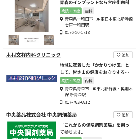
青森のインプラントなら官庁街歯科
病院・医療
歯科
青森県十和田市 JR東日本東北新幹線
七戸十和田駅
0176-20-1718
木村文祥内科クリニック
追加
地域に密着した「かかりつけ医」と
して、皆さまの健康をお守りするべ
く全力を尽くして参ります。
病院・医療
内科
青森県青森市 JR東北新幹線・奥羽本
線 新青森駅
017-782-6812
中央薬品株式会社 中央調剤薬局
追加
「これからの保険調剤薬局」を創っ
て参ります。