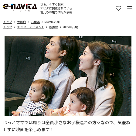
さぁ、今すぐ検索！
ナビタに掲載されている
地元のお店の情報が満載！
トップ
大阪府
八尾市
MOVIX八尾
トップ
エンターテイメント
映画館
MOVIX八尾
ほっとママでは周りは全員小さなお子様連れの方々なので、気兼ね
せずに映画を楽しめます！