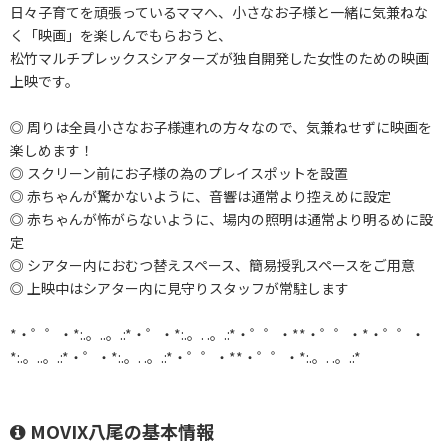
日々子育てを頑張っているママへ、小さなお子様と一緒に気兼ねな
く「映画」を楽しんでもらおうと、
松竹マルチプレックスシアターズが独自開発した女性のための映画
上映です。
◎ 周りは全員小さなお子様連れの方々なので、気兼ねせずに映画を
楽しめます！
◎ スクリーン前にお子様の為のプレイスポットを設置
◎ 赤ちゃんが驚かないように、音響は通常より控えめに設定
◎ 赤ちゃんが怖がらないように、場内の照明は通常より明るめに設
定
◎ シアター内におむつ替えスペース、簡易授乳スペースをご用意
◎ 上映中はシアター内に見守りスタッフが常駐します
*・゜゜・*:.。..。.:*・゜・*:.。. .。.:*・゜゜・**・゜゜・*・゜゜・
*:.。..。.:*・゜・*:.。. .。.:*・゜゜・**・゜゜・*:.。. .。.:*
MOVIX八尾の基本情報