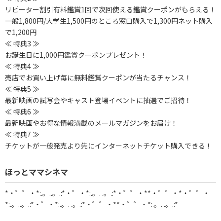
リピーター割引有料鑑賞1回で次回使える鑑賞クーポンがもらえる！
一般1,800円/大学生1,500円のところ窓口購入で1,300円ネット購入
で1,200円
≪ 特典3 ≫
お誕生日に1,000円鑑賞クーポンプレゼント！
≪ 特典4 ≫
売店でお買い上げ毎に無料鑑賞クーポンが当たるチャンス！
≪ 特典5 ≫
最新映画の試写会やキャスト登場イベントに抽選でご招待！
≪ 特典6 ≫
最新映画やお得な情報満載のメールマガジンをお届け！
≪ 特典7 ≫
チケットが一般発売より先にインターネットチケット購入できる！
ほっとママシネマ
*・゜゜・*:.。..。.:*・゜・*:.。. .。.:*・゜゜・**・゜゜・*・゜゜・
*:.。..。.:*・゜・*:.。. .。.:*・゜゜・**・゜゜・*:.。. .。.:*