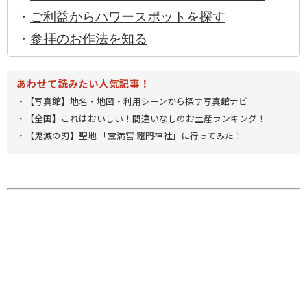
・
ご利益からパワースポットを探す
・
参拝のお作法を知る
あわせて読みたい人気記事！
・
【写真館】地名・地図・利用シーンから探す写真館ナビ
・
【全国】これはおいしい！間違いなしのお土産ランキング！
・
【鬼滅の刃】聖地 「宝満宮 竈門神社」に行ってみた！