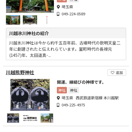
埼玉県
049-224-0589
川越氷川神社の紹介
川越氷川神社は今から約千五百年前、古墳時代の欽明天皇二
年に創建されたと伝えれらています。室町時代の長禄元
(1457)年、太田道真･...
川越熊野神社
追加
開運、縁結びの神様です。
神社
神社
埼玉県 西武鉄道新宿線 本川越駅
049-225-4975