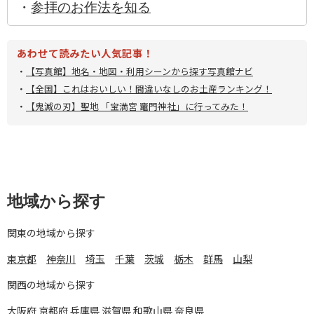
・
参拝のお作法を知る
あわせて読みたい人気記事！
・
【写真館】地名・地図・利用シーンから探す写真館ナビ
・
【全国】これはおいしい！間違いなしのお土産ランキング！
・
【鬼滅の刃】聖地 「宝満宮 竈門神社」に行ってみた！
地域から探す
関東の地域から探す
東京都
神奈川
埼玉
千葉
茨城
栃木
群馬
山梨
関西の地域から探す
大阪府
京都府
兵庫県
滋賀県
和歌山県
奈良県