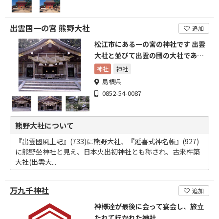
出雲国一の宮 熊野大社
追加
松江市にある一の宮の神社です 出雲
大社と並びて出雲の國の大社であり
ます
神社
神社
島根県
0852-54-0087
熊野大社について
『出雲國風土記』(733)に熊野大社、『延喜式神名帳』(927)
に熊野坐神社と見え、日本火出初神社とも称され、古来杵築
大社(出雲大...
万九千神社
追加
神様達が最後に会って宴会し、旅立
たれて行かれた神社