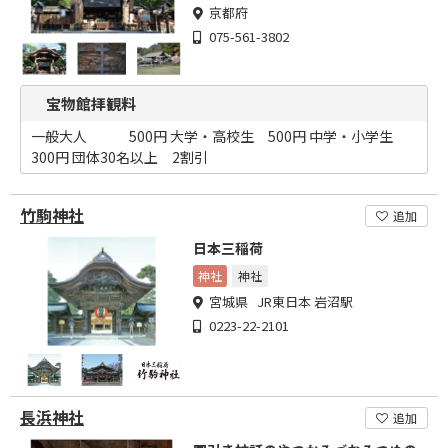
京都府
075-561-3802
宝物館拝観料
一般大人 500円 大学・高校生 500円 中学・小学生
300円 団体30名以上 2割引
竹駒神社
追加
日本三稲荷
神社
神社
宮城県 JR東日本 岩沼駅
0223-22-2101
長浜神社
追加