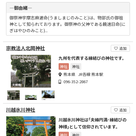
―御由緒―
御祭神宇摩志麻遅命(うましまじのみこと)は、物部氏の御祖
神として知られております。御祭神の父神である饒速日命(に
ぎはやひのみこと)...
宗教法人北岡神社
追加
九州を代表する縁結びの神社です。
神社
神社
熊本県 JR各線 熊本駅
096-352-2867
川越氷川神社
追加
川越氷川神社は｢夫婦円満･縁結びの
神様｣として信仰されています。
神社
神社