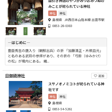
国引き神話のやつかみづおみつぬの
みことが祀られている神社
神社
神社
島根県 JR西日本山陰本線 出雲市駅
0853-28-0383
―はじめに―
豊臣秀吉の唐入り（朝鮮出兵）の折 「加藤清正・片桐且元」
と名のある武将の参拝があり、その折の 「弓掛（ゆみかけ）
の松」が境内にある。 緒...
日御碕神社
追加
スサノオノミコトが祀られている神
社です
神社
神社
島根県
0853-54-5261