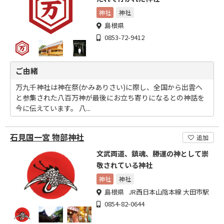
神社
神社
島根県
0853-72-9412
ご由緒
万九千神社は神在祭(かみありさい)に際し、全国から出雲へ
と参集された八百万神が最後にお立ち寄りになるとの神話を
今に伝えています。 八...
石見国一宮 物部神社
追加
文武両道、鎮魂、勝運の神として崇
敬されている神社
神社
神社
島根県 JR西日本山陰本線 大田市駅
0854-82-0644