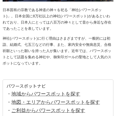
日本固有の宗教である神道の神々を祀る「神社(パワースポッ
ト)」。日本全国に8万社以上の
神社(パワースポット)
があるといわ
れており、日本人にとっては八百万の神々として昔から身近な存在
であったことを表しています。
神社(パワースポット)
に行く理由はさまざまですが、一般的には初
詣、結婚式、七五三などの行事、また、家内安全や無病息災、合格
祈願といった願いを持った人が集います。近年では、パワースポッ
トとして話題を集める神社や、御朱印ガールの聖地として人気のス
ポットになっています。
パワースポットナビ
・
地域からパワースポットを探す
・
地図・エリアからパワースポットを探す
・
ご利益からパワースポットを探す