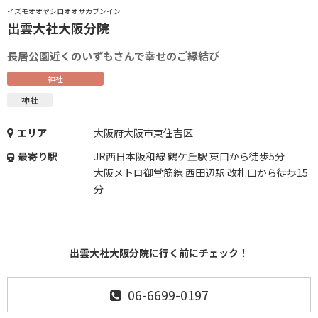
イズモオオヤシロオオサカブンイン
出雲大社大阪分院
長居公園近くのいずもさんで幸せのご縁結び
神社
神社
エリア
大阪府大阪市東住吉区
最寄り駅
JR西日本阪和線 鶴ケ丘駅 東口から徒歩5分
大阪メトロ御堂筋線 西田辺駅 改札口から徒歩15
分
出雲大社大阪分院に行く前にチェック！
06-6699-0197