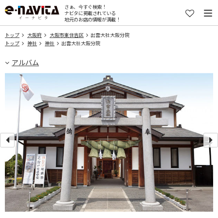
さぁ、今すぐ検索！
ナビタに掲載されている
地元のお店の情報が満載！
トップ
大阪府
大阪市東住吉区
出雲大社大阪分院
トップ
神社
神社
出雲大社大阪分院
アルバム