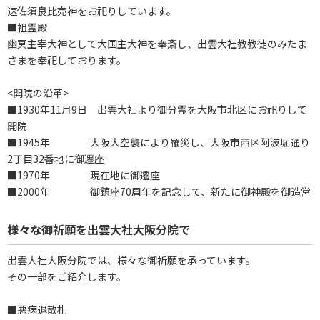
速佐須良比売神をお祀りしています。
■祖霊殿
幽冥主宰大神として大国主大神を奉斎し、出雲大社教教徒のみたま
さまを奉祀しております。
<開院の沿革>
■1930年11月9日 出雲大社より御分霊を大阪市北区にお祀りして
開院
■1945年 大阪大空襲により罹災し、大阪市西区阿波堀通り
2丁目32番地に御遷座
■1970年 現在地に御遷座
■2000年 御鎮座70周年を記念して、新たに御神殿を御造営
様々な御祈願を出雲大社大阪分院で
出雲大社大阪分院では、様々な御祈願を承っています。
その一部をご紹介します。
■悪病退散札