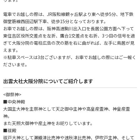
電車でお越しの際は、JR阪和線鶴ヶ丘駅より東へ徒歩5分、地下鉄
御堂筋線西田辺駅下車、徒歩15分となっております。
お車でお越しの際は、阪神高速駒川出入口を長居公園方面へ下って
東住吉区役所交差点を左折、鷹合1交差点を右折、3つ目の信号を過
ぎて大阪分院の電柱広告の次の筋を右に曲がれば、左手に鳥居が見
えます。
※駐車スペースは3台ございますが、お車でお越しの際にはご一報く
ださいませ。
出雲大社大阪分院についてご紹介します
<御祭神>
■中央神殿
大国主大神を主祭神として天之御中主神や高皇産霊神、神皇産霊
神。
また天照大御神や産土神をお祀りしています。
■祓殿
祓戸大神として瀬織津比売神や速秋津比売神、伊吹戸主神、そして