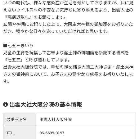
いつの時代も、様々な感染症が生活を脅かしておりますが、目に見
えないウイルスへの不安なお気持ちに寄り添えるよう、出雲大社の
『悪病退散札』をお頒ちします。
玄関や神棚にお祀りした上で、大國主大神様の御加護をお祈りいた
だき、穏やかな日々を送っていただければと思います。
■七五三まいり
児童の生育を祝福して古来より産土神の御加護を祈請する儀式を
『七五三』と呼び習わしています。
出雲大社大阪分院では、幸せの縁を結ぶ大國主大神さま・産土大神
さまの御神前において、お子さまの健やかな成長をお祈りいたしま
す。
出雲大社大阪分院の基本情報
スポット名
出雲大社大阪分院
TEL
06-6699-0197