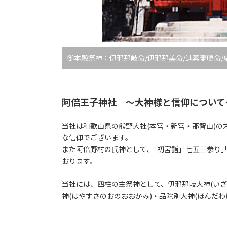
御本殿祭神：伊邪那岐命/伊邪那美命/速素盞鳴命/
阿倍王子神社 ～大神様と信仰について
当社は和歌山県の熊野大社(本宮・新宮・那智山)の末社
な信仰でございます。
また阿倍野村の氏神として、｢初宮詣｣｢七五三参り｣
おります。
当社には、四柱の主祭神として、伊邪那岐大神(いざ
神(はやすさのおのおおかみ)・品陀別大神(ほんだ