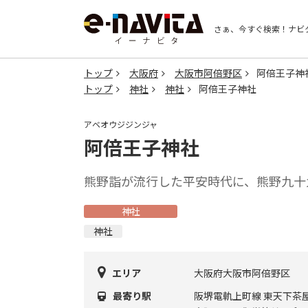
さぁ、今すぐ検索！
ナビ
トップ
大阪府
大阪市阿倍野区
阿倍王子神
トップ
神社
神社
阿倍王子神社
アベオウジジンジャ
阿倍王子神社
熊野詣が流行した平安時代に、熊野九十
神社
神社
エリア
大阪府大阪市阿倍野区
最寄り駅
阪堺電軌上町線 東天下茶屋