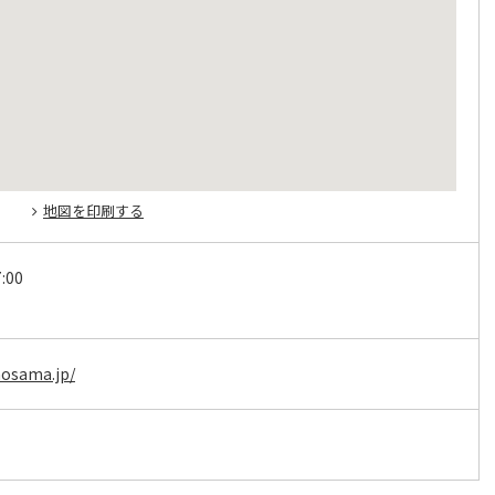
地図を印刷する
:00
nosama.jp/