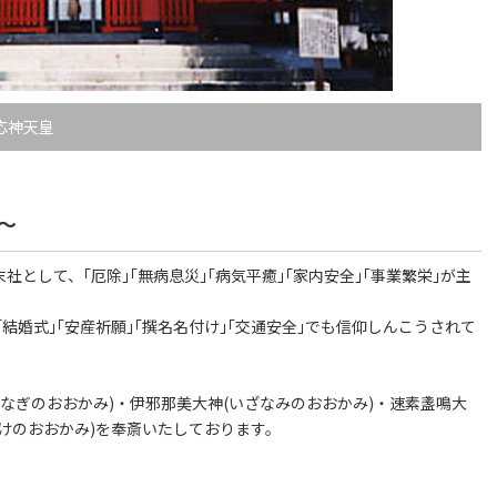
応神天皇
～
として、｢厄除｣｢無病息災｣｢病気平癒｣｢家内安全｣｢事業繁栄｣が主
｢結婚式｣｢安産祈願｣｢撰名名付け｣｢交通安全｣でも信仰しんこうされて
なぎのおおかみ)・伊邪那美大神(いざなみのおおかみ)・速素盞鳴大
わけのおおかみ)を奉斎いたしております。