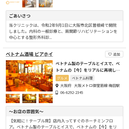
ごあいさつ
当クリニックは、令和2年9月1日に大阪市北区曽根崎で開院
しました。内科の一般診療と、肩関節リハビリテーションを
中心とする整形外科診...
ベトナム酒場 ビアホイ
追加
ベトナム製のテーブルとイスで、ベ
トナムの【今】をリアルに再現しま
した！
グルメ
ベトナム料理
大阪府 大阪メトロ御堂筋線 梅田駅
06-6292-2345
～お店の雰囲気～
【気軽に！テーブル席】店内入ってすぐのホーチミンフロ
ア。ベトナム製のテーブルとイスで、ベトナムの【今】をリ