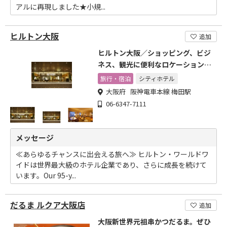
アルに再現しました★小規...
ヒルトン大阪
追加
ヒルトン大阪／ショッピング、ビジ
ネス、観光に便利なロケーションで
す。
旅行・宿泊
シティホテル
大阪府 阪神電車本線 梅田駅
06-6347-7111
メッセージ
≪あらゆるチャンスに出会える旅へ≫ ヒルトン・ワールドワ
イドは世界最大級のホテル企業であり、さらに成長を続けて
います。Our 95-y...
だるま ルクア大阪店
追加
大阪新世界元祖串かつだるま。ぜひ