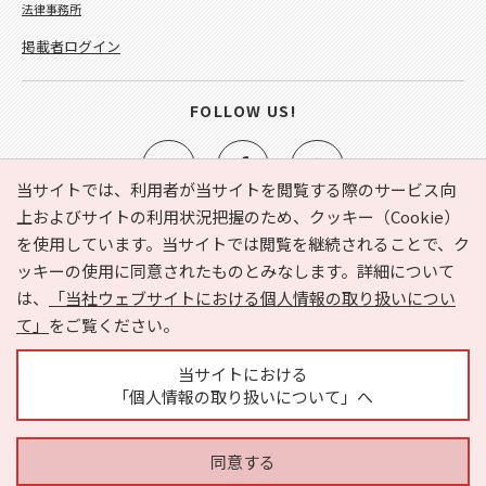
法律事務所
掲載者ログイン
FOLLOW US!
当サイトでは、利用者が当サイトを閲覧する際のサービス向
上およびサイトの利用状況把握のため、クッキー（Cookie）
を使用しています。当サイトでは閲覧を継続されることで、ク
e-NAVITA（イーナビタ）とは？
お気に入り
ヘルプ
ッキーの使用に同意されたものとみなします。詳細について
利用規約
個人情報の取り扱いについて
運営会社
は、
「当社ウェブサイトにおける個人情報の取り扱いについ
サイトマップ
広告掲載に関するお問い合わせ
て」
をご覧ください。
サイトの内容に関するお問い合わせ
当サイトにおける
「個人情報の取り扱いについて」へ
同意する
Copyright © HYOJITO.Co.,Ltd. All Rights Reserved.