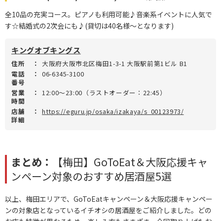
全10品の充実コース。ピアノも利用可能♪音楽系イベントに人気で
す☆結婚式の2次会にも♪(貸切は40名様～となります)
キングオブキングス
住所
：
大阪府大阪市北区梅田1-3-1 大阪駅前第1ビル B1
電話
：
06-6345-3100
番号
営業
：
12:00～23:00（ラストオーダー：22:45）
時間
店舗
：
https://eguru.jp/osaka/izakaya/s_00123973/
詳細
まとめ：
【梅田】GoToEat＆大阪応援キャ
ンペーン対象のおすすめ居酒屋5選
以上、梅田エリアで、GoToEatキャンペーン＆大阪応援キャンペー
ンの対象店となっているイチオシの居酒屋をご紹介しました。どの