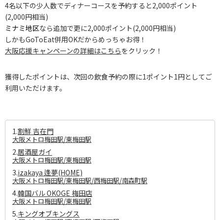
4名以下の少人数でディナーコースを予約すると2,000ポイント
(2,000円相当)
ミナミ地区
なら追加で更に2,000ポイント(2,000円相当)
しかもGoToEat併用OKだからめっちゃお得！
大阪応援キャンペーンの詳細はこちら
をクリック！
獲得したポイントは、次回の飲食予約の際に1ポイント1円としてご
利用いただけます。
1.
割鮮 吉在門
大阪メトロ梅田駅/東梅田駅
2.
居酒屋ガイ
大阪メトロ梅田駅/東梅田駅
3.
izakaya 逢夢(HOME)
大阪メトロ梅田駅/東梅田駅/西梅田駅/南森町駅
4.
韓国バル OKOGE 梅田店
大阪メトロ梅田駅/東梅田駅
5.
キングオブキングス