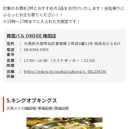
対象のお酒を2杯とおすすめの2品をお付けいたします！会社帰りに
ふらっとお立ち寄りください！！
※15時～17時までに入られた方限定です！
韓国バル OKOGE 梅田店
住所
：
大阪府大阪市北区曽根崎２町目8番12号 桃栄北ビルB1F
電話
：
06-6364-3939
番号
営業
：
17:00～23:00 （ラストオーダー：22:30）
時間
店舗
：
https://eguru.jp/osaka/izakaya/s_00123834/
詳細
5.キングオブキングス
大阪メトロ梅田駅/東梅田駅/西梅田駅