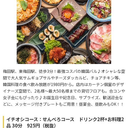
梅田駅、東梅田駅、徒歩3分！最強コスパの韓国バル♪オシャレな空
間で大人気サムギョプサルやチーズダッカルビ、チョアチキン等、
韓国料理の食べ飲み放題が1980円から。店内はカーテン個室のデザ
イナーズ空間で、2名様～最大50名様までの貸切フロアも。合コンや
女子会にもぴったり♪お誕生日や記念日、サプライズ、歓送迎会な
どに、メッセージ付きプレートもご用意！昼宴会、昼飲みもOK！！
イチオシコース：せんべろコース ドリンク2杯+お料理2
品 30分 925円（税抜）