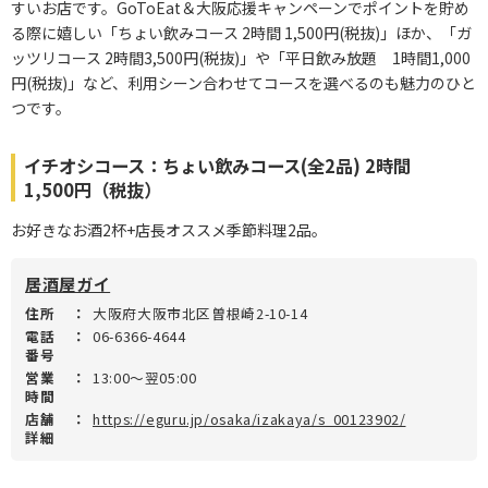
すいお店です。GoToEat＆大阪応援キャンペーンでポイントを貯め
る際に嬉しい「ちょい飲みコース 2時間 1,500円(税抜)」ほか、「ガ
ッツリコース 2時間3,500円(税抜)」や「平日飲み放題 1時間1,000
円(税抜)」など、利用シーン合わせてコースを選べるのも魅力のひと
つです。
イチオシコース：ちょい飲みコース(全2品) 2時間
1,500円（税抜）
お好きなお酒2杯+店長オススメ季節料理2品。
居酒屋ガイ
住所
：
大阪府大阪市北区曽根崎2-10-14
電話
：
06-6366-4644
番号
営業
：
13:00～翌05:00
時間
店舗
：
https://eguru.jp/osaka/izakaya/s_00123902/
詳細