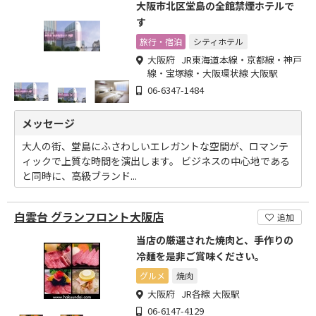
大阪市北区堂島の全館禁煙ホテルで
す
旅行・宿泊
シティホテル
大阪府 JR東海道本線・京都線・神戸
線・宝塚線・大阪環状線 大阪駅
06-6347-1484
メッセージ
大人の街、堂島にふさわしいエレガントな空間が、ロマンテ
ィックで上質な時間を演出します。 ビジネスの中心地である
と同時に、高級ブランド...
白雲台 グランフロント大阪店
追加
当店の厳選された焼肉と、手作りの
冷麺を是非ご賞味ください。
グルメ
焼肉
大阪府 JR各線 大阪駅
06-6147-4129