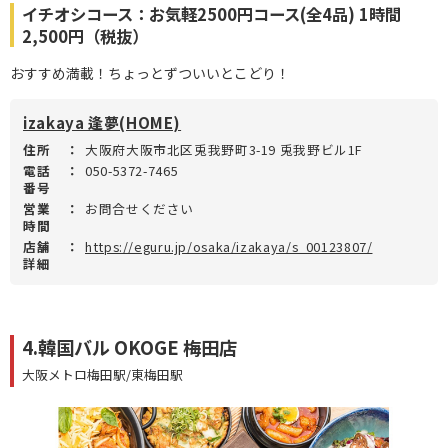
イチオシコース：お気軽2500円コース(全4品) 1時間
2,500円（税抜）
おすすめ満載！ちょっとずついいとこどり！
izakaya 逢夢(HOME)
住所
：
大阪府大阪市北区兎我野町3-19 兎我野ビル1F
電話
：
050-5372-7465
番号
営業
：
お問合せください
時間
店舗
：
https://eguru.jp/osaka/izakaya/s_00123807/
詳細
4.韓国バル OKOGE 梅田店
大阪メトロ梅田駅/東梅田駅