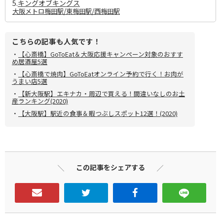
5.
キングオブキングス
大阪メトロ梅田駅/東梅田駅/西梅田駅
こちらの記事も人気です！
・
【心斎橋】GoToEat＆大阪応援キャンペーン対象のおすす
め居酒屋5選
・
【心斎橋で焼肉】GoToEatオンライン予約で行く！お肉が
うまい店5選
・
【新大阪駅】エキナカ・周辺で買える！間違いなしのお土
産ランキング(2020)
・
【大阪駅】駅近の食事＆暇つぶしスポット12選！(2020)
この記事をシェアする