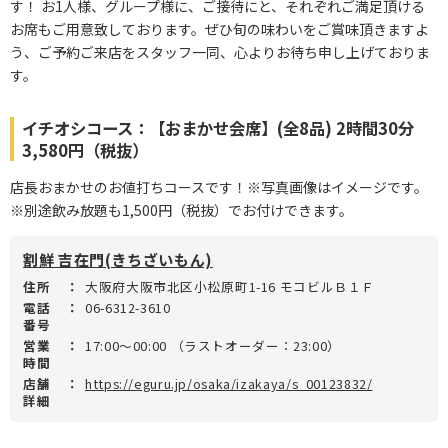
す！ お1人様、グループ様に、ご接待にと、それぞれご満足頂ける
お席もご用意致しております。ぜひ旬の味わいをご賞味頂きますよ
う、ご予約ご来店をスタッフ一同、心よりお待ち申し上げておりま
す。
イチオシコース：【おまかせ会席】(全8品) 2時間30分
3,580円（税抜）
店長おまかせのお値打ちコースです！※写真画像はイメージです。
※別途飲み放題も1,500円（税抜）でお付けできます。
割鮮 吉在門(きちざいもん)
住所
：
大阪府大阪市北区小松原町1-16 モコビルＢ１Ｆ
電話
：
06-6312-3610
番号
営業
：
17:00～00:00 （ラストオーダー：23:00）
時間
店舗
：
https://eguru.jp/osaka/izakaya/s_00123832/
詳細