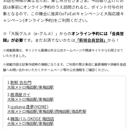
お店も特徴が異なるため、楽しみ方もさまざま。今回取り上げたお
店は事前にオンライン予約のうえ訪問されると、ポイント付与の対
象となるので、この機会に是非GoToEatキャンペーンと大阪応援キ
ャンペーン(オンライン予約)をご利用ください。
※「大阪グルメ（e-グルメ）」からの
オンライン予約には「会員登
録」が必要
です。まだお済でないかたは
「新規会員登録」
から！
※掲載画像は、オリジナル画像以外は公式ホームページや関連サイトから引用させて
いただきました。
※掲載内容は記事作成時の情報になります。ご利用の際は事前に最新情報や詳細を各店
舗へお問い合わせいただくかホームページ等の公式情報をご確認ください。
1.
割鮮 吉在門
大阪メトロ梅田駅/東梅田駅
2.
居酒屋ガイ
大阪メトロ梅田駅/東梅田駅
3.
izakaya 逢夢(HOME)
大阪メトロ梅田駅/東梅田駅/西梅田駅/南森町駅
4.
韓国バル OKOGE 梅田店
大阪メトロ梅田駅/東梅田駅