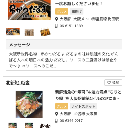
一度お越しくださいませ！
グルメ
串揚げ
大阪府 大阪メトロ御堂筋線 梅田駅
06-6151-1389
メッセージ
大阪新世界名物 串かつだるま だるまの味は浪速の文化 がん
ばる人への明日への活力 だだし、ソースの二度漬けは禁止や
で～♪ ＊ソースへのこだ...
北新地 屯舎
追加
新鮮活魚の“寿司”&迫力満点“ちりと
り鍋”を大阪駅前第1ビルの1Fにある
下町居酒屋で
グルメ
ナイトスポット
大阪府 JR各線 大阪駅
06-6344-2217