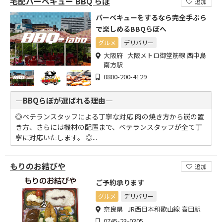
宅配バーベキュー BBQ らぼ
追加
バーベキューをするなら完全手ぶら
で楽しめるBBQらぼへ
グルメ
デリバリー
大阪府 大阪メトロ御堂筋線 西中島
南方駅
0800-200-4129
―BBQらぼが選ばれる理由―
◎ベテランスタッフによる丁寧な対応 肉の焼き方から炭の置
き方、さらには機材の配置まで、ベテランスタッフが全て丁
寧に対応いたします。 ◎...
もりのお結びや
追加
ご予約承ります
グルメ
デリバリー
奈良県 JR西日本和歌山線 高田駅
0745-23-0305