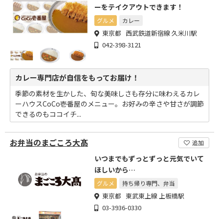
ーをテイクアウトできます！
グルメ
カレー
東京都 西武鉄道新宿線 久米川駅
042-398-3121
カレー専門店が自信をもってお届け！
季節の素材を生かした、旬な美味しさも存分に味わえるカレ
ーハウスCoCo壱番屋のメニュー。お好みの辛さや甘さが調節
できるのもココイチ...
お弁当のまごころ大髙
追加
いつまでもずっとずっと元気でいて
ほしいから…
グルメ
持ち帰り専門、弁当
東京都 東武東上線 上板橋駅
03-3936-0330