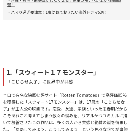
・
料理・掃除・断捨離がしたくなる！家事のモチベが上がる映画5
選！
・
ハマり過ぎ要注意！1度は観ておきたい海外ドラマ5選！
1.「スウィート１７モンスター」
「こじらせ女子」に世界中が共感
辛口で有名な映画批評サイト「Rotten Tomatoes」で高評価95%
を獲得した「スウィート17モンスター」は、17歳の「こじらせ女
子」が主人公の映画です。恋愛、友達、家族といった思春期だから
こそあれこれ考えてしまう数々の悩みを、リアルかつコミカルに描
いて凝縮させたこの作品は、多くの人から共感と絶賛の嵐を得まし
た。「ああしてみよう、こうしてみよう」という色々な企てが事態