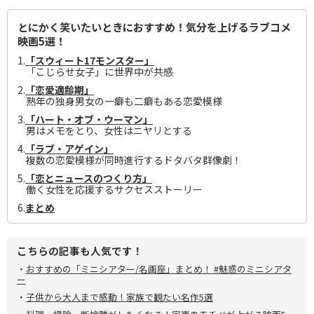
とにかく笑いたいときにおすすめ！気分を上げるラブコメ
映画5選！
1.
「スウィート17モンスター」
「こじらせ女子」に世界中が共感
2.
「恋愛適齢期」
熟年の独身男女の一癖も二癖もある恋愛模様
3.
「ハート・オブ・ウーマン」
男はメモをとり、女性はニヤリとする
4.
「ラブ・アゲイン」
複数の恋愛模様が同時進行するドタバタ群像劇！
5.
「恋とニュースのつくり方」
働く女性を応援するサクセスストーリー
6.
まとめ
こちらの記事も人気です！
・
おすすめの「ミニシアター/名画座」まとめ！ #魅惑のミニシアタ
ー
・
子供から大人まで感動！家族で観たい名作5選