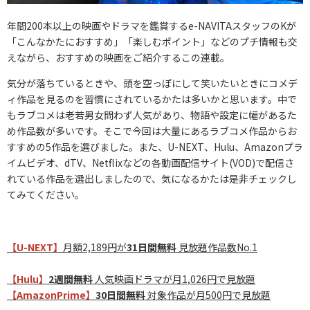
年間200本以上の映画やドラマを鑑賞するe-NAVITAスタッフのKが
「こんなかたにおすすめ」「楽しむポイント」などのプチ情報も交
えながら、おすすめの映画をご紹介するこの連載。
気分が落ちているときや、頭を空っぽにして笑いたいときにコメデ
ィ作品を見るのを習慣にされているかたは多いかと思います。中で
もラブコメは老若男女問わず人気があり、物語や設定に幅があるた
め作品数が多いです。そこで今回は大量にあるラブコメ作品からお
すすめの5作品を選びました。また、U-NEXT、Hulu、Amazonプラ
イムビデオ、dTV、Netflixなどの各動画配信サイト(VOD)で配信さ
れている作品を選出しましたので、気になるかたは是非チェックし
てみてください。
【U-NEXT】
月額2,189円が
31日間無料
見放題作品数No.1
【Hulu】
2週間無料
人気映画ドラマが月1,026円で見放題
【AmazonPrime】
30日間無料
対象作品が月500円で見放題