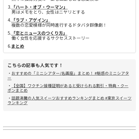
3.
「ハート・オブ・ウーマン」
男はメモをとり、女性はニヤリとする
4.
「ラブ・アゲイン」
複数の恋愛模様が同時進行するドタバタ群像劇！
5.
「恋とニュースのつくり方」
働く女性を応援するサクセスストーリー
6.
まとめ
こちらの記事も人気です！
・
おすすめの「ミニシアター/名画座」まとめ！ #魅惑のミニシアタ
ー
・
【全国】ワクチン接種証明があると受けられる割引・特典・クー
ポンまとめ
・
話題沸騰の人気スイーツおすすめランキングまとめ #東京スイーツ
ランキング