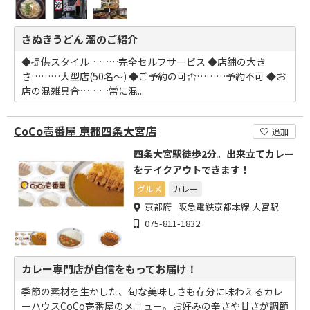
さぬきうどん 溜のご紹介
◆提供スタイル………完全セルフサービス ◆店舗の大き
さ………大型店(50名～) ◆ご予約の可否………予約不可 ◆お
店の混雑具合………常に混...
CoCo壱番屋 京都四条大宮店
追加
四条大宮駅徒歩2分。出来立てカレー
をテイクアウトできます！
グルメ
カレー
京都府 阪急電鉄京都本線 大宮駅
075-811-1832
カレー専門店が自信をもってお届け！
季節の素材を生かした、旬な美味しさも存分に味わえるカレ
ーハウスCoCo壱番屋のメニュー。お好みの辛さや甘さが調節