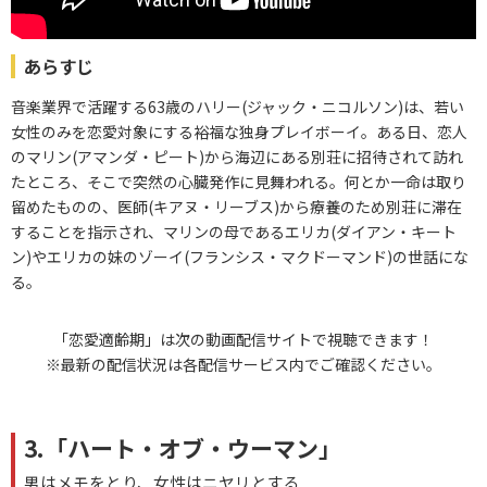
あらすじ
音楽業界で活躍する63歳のハリー(ジャック・ニコルソン)は、若い
女性のみを恋愛対象にする裕福な独身プレイボーイ。ある日、恋人
のマリン(アマンダ・ピート)から海辺にある別荘に招待されて訪れ
たところ、そこで突然の心臓発作に見舞われる。何とか一命は取り
留めたものの、医師(キアヌ・リーブス)から療養のため別荘に滞在
することを指示され、マリンの母であるエリカ(ダイアン・キート
ン)やエリカの妹のゾーイ(フランシス・マクドーマンド)の世話にな
る。
「恋愛適齢期」は次の動画配信サイトで視聴できます！
※最新の配信状況は各配信サービス内でご確認ください。
3.「ハート・オブ・ウーマン」
男はメモをとり、女性はニヤリとする