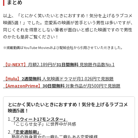
まとめ
以上、「とにかく笑いたいときにおすすめ！気分を上げるラブコメ
映画5選！」でした。恋愛系の映画が苦手という男性は多いですが、
同じくそれを得意としない筆者が面白いと感じた映画ですので男性
のかたも是非ご覧ください！
※掲載動画はYouTube Moviesおよび配給会社から引用させていただきました。
【U-NEXT】
月額2,189円が
31日間無料
見放題作品数No.1
【Hulu】
2週間無料
人気映画ドラマが月1,026円で見放題
【AmazonPrime】
30日間無料
対象作品が月500円で見放題
とにかく笑いたいときにおすすめ！気分を上げるラブコメ
映画5選！
1.
「スウィート17モンスター」
「こじらせ女子」に世界中が共感
2.
「恋愛適齢期」
熟年の独身男女の一癖も二癖もある恋愛模様