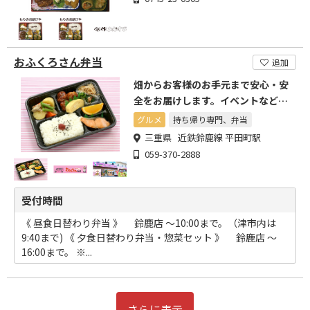
おふくろさん弁当
追加
畑からお客様のお手元まで安心・安
全をお届けします。イベントなど大
口注文もお任せください。
グルメ
持ち帰り専門、弁当
三重県 近鉄鈴鹿線 平田町駅
059-370-2888
受付時間
《 昼食日替わり弁当 》 鈴鹿店 ～10:00まで。（津市内は
9:40まで) 《 夕食日替わり弁当・惣菜セット 》 鈴鹿店 ～
16:00まで。 ※...
さらに表示