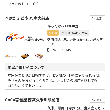
できるのもココイチ...
本家かまどや 九産大前店
追加
あったか～いお弁当
グルメ
持ち帰り専門、弁当
福岡県 JR九州鹿児島本線 九産大前
駅
092-662-1615
本家かまどやについて
本家かまどやが目指すのは、お客様の｢手軽に借りられる“よ
そさまのかまど”｣になること。 いつどこのお店を訪れても、
あたたかくておいし...
CoCo壱番屋 西武久米川駅前店
追加
久米川駅南口徒歩1分。出来立てカレ