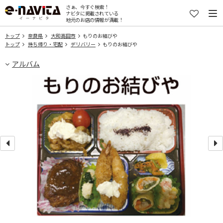
さぁ、今すぐ検索！
ナビタに掲載されている
地元のお店の情報が満載！
トップ
奈良県
大和高田市
もりのお結びや
トップ
持ち帰り・宅配
デリバリー
もりのお結びや
アルバム