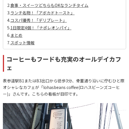
2.
食事・スイーツどちらもOKなランチタイム
3.
ランチ名物！「アボカドトースト」
4.
コスパ優秀！「デリプレート」
5.
1日限定4個！「ナポレオンパイ」
6.
まとめ
7.
スポット情報
コーヒーもフードも充実のオールデイカフ
ェ
表参道駅B1またはB3出口から徒歩3分、骨董通り沿いに佇むひと際
オシャレなカフェが「lohasbeans coffee(ロハスビーンズコーヒ
ー)」さんです。こちらの看板が目印です。