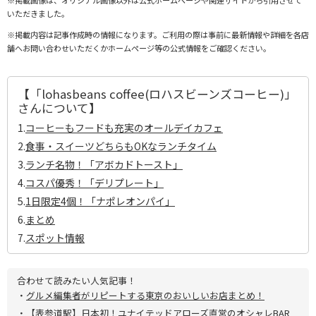
※掲載画像は、オリジナル画像以外は公式ホームページや関連サイトから引用させて
いただきました。
※掲載内容は記事作成時の情報になります。ご利用の際は事前に最新情報や詳細を各店
舗へお問い合わせいただくかホームページ等の公式情報をご確認ください。
【「lohasbeans coffee(ロハスビーンズコーヒー)」
さんについて】
1.
コーヒーもフードも充実のオールデイカフェ
2.
食事・スイーツどちらもOKなランチタイム
3.
ランチ名物！「アボカドトースト」
4.
コスパ優秀！「デリプレート」
5.
1日限定4個！「ナポレオンパイ」
6.
まとめ
7.
スポット情報
合わせて読みたい人気記事！
・
グルメ編集者がリピートする東京のおいしいお店まとめ！
・
【表参道駅】日本初！ユナイテッドアローズ直営のオシャレBAR