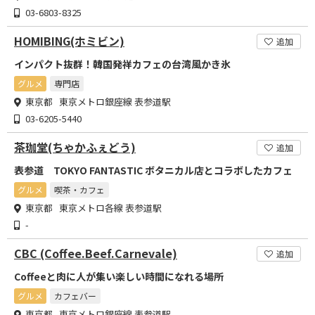
03-6803-8325
HOMIBING(ホミビン)
追加
インパクト抜群！韓国発祥カフェの台湾風かき氷
グルメ
専門店
東京都 東京メトロ銀座線 表参道駅
03-6205-5440
茶珈堂(ちゃかふぇどう)
追加
表参道 TOKYO FANTASTIC ボタニカル店とコラボしたカフェ
グルメ
喫茶・カフェ
東京都 東京メトロ各線 表参道駅
-
CBC (Coffee.Beef.Carnevale)
追加
Coffeeと肉に人が集い楽しい時間になれる場所
グルメ
カフェバー
東京都 東京メトロ銀座線 表参道駅