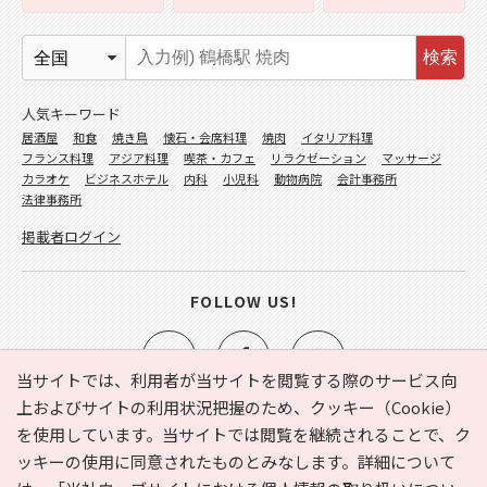
検索
人気キーワード
居酒屋
和食
焼き鳥
懐石・会席料理
焼肉
イタリア料理
フランス料理
アジア料理
喫茶・カフェ
リラクゼーション
マッサージ
カラオケ
ビジネスホテル
内科
小児科
動物病院
会計事務所
法律事務所
掲載者ログイン
FOLLOW US!
当サイトでは、利用者が当サイトを閲覧する際のサービス向
上およびサイトの利用状況把握のため、クッキー（Cookie）
を使用しています。当サイトでは閲覧を継続されることで、ク
e-NAVITA（イーナビタ）とは？
お気に入り
ヘルプ
ッキーの使用に同意されたものとみなします。詳細について
利用規約
個人情報の取り扱いについて
運営会社