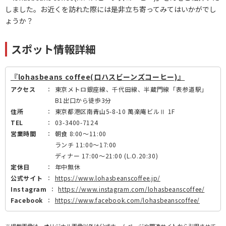
しました。お近くを訪れた際には是非立ち寄ってみてはいかがでし
ょうか？
スポット情報詳細
『lohasbeans coffee(ロハスビーンズコーヒー)』
アクセス
：
東京メトロ銀座線、千代田線、半蔵門線「表参道駅」
B1出口から徒歩3分
住所
：
東京都港区南青山5-8-10 萬楽庵ビルⅡ 1F
TEL
：
03-3400-7124
営業時間
：
朝食 8:00～11:00
ランチ 11:00～17:00
ディナー 17:00～21:00 (L.O.20:30)
定休日
：
年中無休
公式サイト
：
https://www.lohasbeanscoffee.jp/
Instagram
：
https://www.instagram.com/lohasbeanscoffee/
Facebook
：
https://www.facebook.com/lohasbeanscoffee/