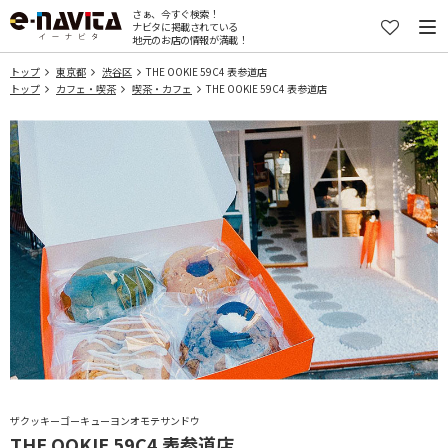
さぁ、今すぐ検索！
ナビタに掲載されている
地元のお店の情報が満載！
トップ
東京都
渋谷区
THE OOKIE 59C4 表参道店
トップ
カフェ・喫茶
喫茶・カフェ
THE OOKIE 59C4 表参道店
ザクッキーゴーキューヨンオモテサンドウ
THE OOKIE 59C4 表参道店