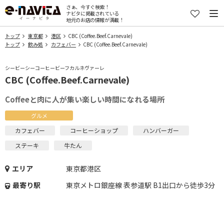
さぁ、今すぐ検索！
ナビタに掲載されている
地元のお店の情報が満載！
トップ
東京都
港区
CBC (Coffee.Beef.Carnevale)
トップ
飲み処
カフェバー
CBC (Coffee.Beef.Carnevale)
シービーシーコーヒービーフカルネヴァーレ
CBC (Coffee.Beef.Carnevale)
Coffeeと肉に人が集い楽しい時間になれる場所
グルメ
カフェバー
コーヒーショップ
ハンバーガー
ステーキ
牛たん
エリア
東京都港区
最寄り駅
東京メトロ銀座線 表参道駅 B1出口から徒歩3分