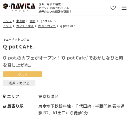
さぁ、今すぐ検索！
ナビタに掲載されている
地元のお店の情報が満載！
トップ
東京都
港区
Q-pot CAFE.
トップ
カフェ・喫茶
喫茶・カフェ
Q-pot CAFE.
キューポット カフェ
Q-pot CAFE.
Q-pot.のカフェがオープン！'Q-pot Cafe.'でおかしなひと時
を召し上がれ。
グルメ
喫茶・カフェ
エリア
東京都港区
最寄り駅
東京地下鉄銀座線・千代田線・半蔵門線 表参道
駅 B2、A1出口から徒歩1分