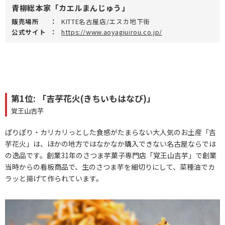
青柳総本家「カエルまんじゅう」
販売場所
：
KITTE名古屋店/エスカ地下街
公式サイト
：
https://www.aoyagiuirou.co.jp/
第1位: 「吉芋花火(きちいもはなび)」
覚王山吉芋
ぽりぽり・カリカリっとした食感がたまらない大人気のお土産「吉
芋花火」は、ほかの地方ではなかなか購入できない名古屋ならでは
の逸品です。創業31年のさつま芋菓子専門店「覚王山吉芋」で創業
当時からの看板商品で、生のさつま芋を細切りにして、菜種油でカ
ラッと揚げて作られています。