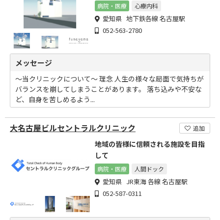
病院・医療
心療内科
愛知県 地下鉄各線 名古屋駅
052-563-2780
メッセージ
～当クリニックについて～ 理念 人生の様々な局面で気持ちが
バランスを崩してしまうことがあります。 落ち込みや不安な
ど、自身を苦しめるよう...
大名古屋ビルセントラルクリニック
追加
地域の皆様に信頼される施設を目指
して
病院・医療
人間ドック
愛知県 JR東海 各線 名古屋駅
052-587-0311