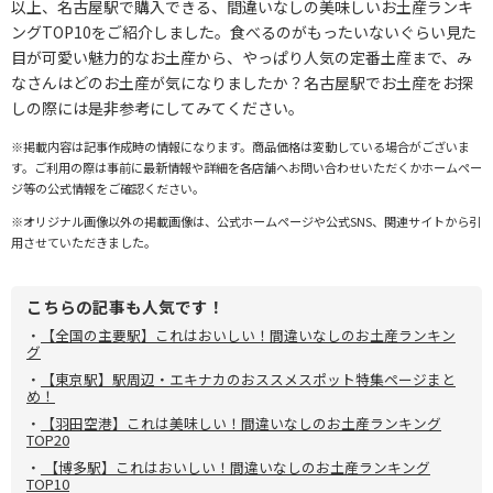
以上、名古屋駅で購入できる、間違いなしの美味しいお土産ランキ
ングTOP10をご紹介しました。食べるのがもったいないぐらい見た
目が可愛い魅力的なお土産から、やっぱり人気の定番土産まで、み
なさんはどのお土産が気になりましたか？名古屋駅でお土産をお探
しの際には是非参考にしてみてください。
※掲載内容は記事作成時の情報になります。商品価格は変動している場合がございま
す。ご利用の際は事前に最新情報や詳細を各店舗へお問い合わせいただくかホームペー
ジ等の公式情報をご確認ください。
※オリジナル画像以外の掲載画像は、公式ホームページや公式SNS、関連サイトから引
用させていただきました。
こちらの記事も人気です！
・
【全国の主要駅】これはおいしい！間違いなしのお土産ランキン
グ
・
【東京駅】駅周辺・エキナカのおススメスポット特集ページまと
め！
・
【羽田空港】これは美味しい！間違いなしのお土産ランキング
TOP20
・
【博多駅】これはおいしい！間違いなしのお土産ランキング
TOP10