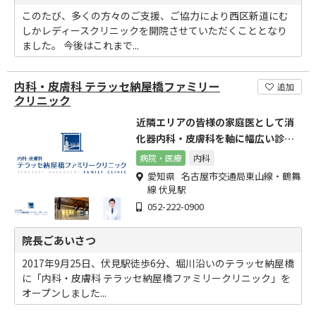
このたび、多くの方々のご支援、ご協力により西区新道にむ
しかレディースクリニックを開院させていただくこととなり
ました。 今後はこれまで...
内科・皮膚科 テラッセ納屋橋ファミリー
追加
クリニック
近隣エリアの皆様の家庭医として消
化器内科・皮膚科を軸に幅広い診療
を行っていきます。
病院・医療
内科
愛知県 名古屋市交通局東山線・鶴舞
線 伏見駅
052-222-0900
院長ごあいさつ
2017年9月25日、伏見駅徒歩6分、堀川沿いのテラッセ納屋橋
に「内科・皮膚科 テラッセ納屋橋ファミリークリニック」を
オープンしました...