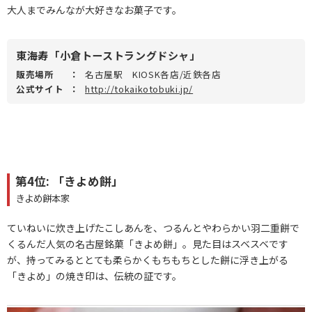
大人までみんなが大好きなお菓子です。
東海寿「小倉トーストラングドシャ」
販売場所
：
名古屋駅 KIOSK各店/近鉄各店
公式サイト
：
http://tokaikotobuki.jp/
第4位: 「きよめ餅」
きよめ餅本家
ていねいに炊き上げたこしあんを、つるんとやわらかい羽二重餅で
くるんだ人気の名古屋銘菓「きよめ餅」。見た目はスベスベです
が、持ってみるととても柔らかくもちもちとした餅に浮き上がる
「きよめ」の焼き印は、伝統の証です。