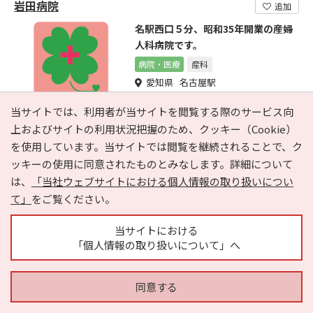
岩田病院
追加
名駅西口５分、昭和35年開業の産婦
人科病院です。
病院・医療
産科
愛知県 名古屋駅
052-451-1552
当サイトでは、利用者が当サイトを閲覧する際のサービス向
上およびサイトの利用状況把握のため、クッキー（Cookie）
メッセージ
を使用しています。当サイトでは閲覧を継続されることで、ク
ッキーの使用に同意されたものとみなします。詳細について
当院では常勤の専門医３名に加え、県内有名総合病院より経
は、
「当社ウェブサイトにおける個人情報の取り扱いについ
験豊富な医師数名の協力を得て、密接な連携のもとに医療の
先進化と安全確保に昼夜...
て」
をご覧ください。
当サイトにおける
寺島整形外科
追加
「個人情報の取り扱いについて」へ
名古屋市中村区 整形外科
病院・医療
整形外科
同意する
愛知県 地下鉄各線 名古屋駅