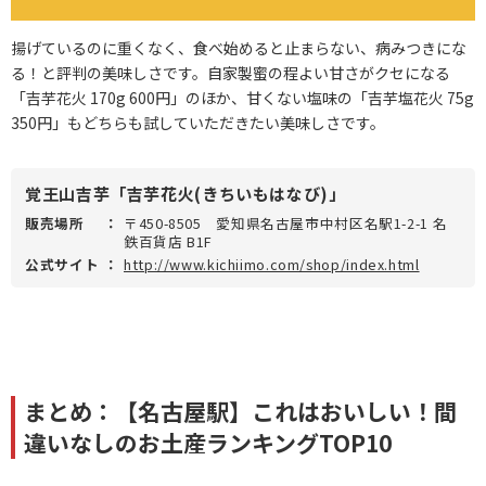
揚げているのに重くなく、食べ始めると止まらない、病みつきにな
る！と評判の美味しさです。自家製蜜の程よい甘さがクセになる
「吉芋花火 170g 600円」のほか、甘くない塩味の「吉芋塩花火 75g
350円」もどちらも試していただきたい美味しさです。
覚王山吉芋「吉芋花火(きちいもはなび)」
販売場所
：
〒450-8505 愛知県名古屋市中村区名駅1-2-1 名
鉄百貨店 B1F
公式サイト
：
http://www.kichiimo.com/shop/index.html
まとめ：【名古屋駅】これはおいしい！間
違いなしのお土産ランキングTOP10