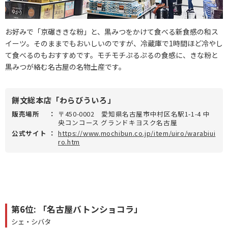
お好みで「京碾ききな粉」と、黒みつをかけて食べる新食感の和ス
イーツ。そのままでもおいしいのですが、冷蔵庫で1時間ほど冷やし
て食べるのもおすすめです。モチモチぷるぷるの食感に、きな粉と
黒みつが絡む名古屋の名物土産です。
餅文総本店「わらびういろ」
販売場所
：
〒450-0002 愛知県名古屋市中村区名駅1-1-4 中
央コンコース グランドキヨスク名古屋
公式サイト
：
https://www.mochibun.co.jp/item/uiro/warabiui
ro.htm
第6位: 「名古屋バトンショコラ」
シェ・シバタ