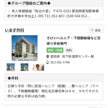
◆グループ施設のご案内◆
・ 老人保健施設「和合の里」 〒470-0162 愛知県愛知郡東郷
町大字春木字白土1-395 TEL 052-807-1500 FAX 052-...
いまず外科
追加
そけいヘルニア・下肢静脈瘤など日
帰り手術専門
病院・医療
内科
愛知県 地下鉄 国際センター駅
052-561-5766
◆外科
日帰り手術（特に鼠径ヘルニア（脱腸）、臍ヘルニア（でべ
そ）、下肢静脈瘤等）現在当日帰宅率は９９．９％ですが入
院の必要な手術は協力病...