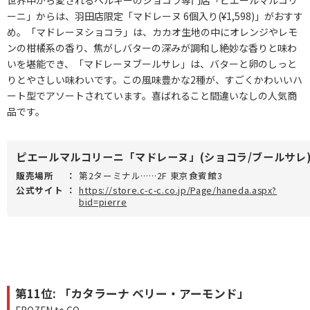
ーニ」からは、羽田店限定「マドレーヌ 6個入り(¥1,598)」がおすす
め。「マドレーヌショコラ」は、カカオ生地の中にオレンジやレモ
ンの柑橘系の香り、焦がしバターの深みが調和し絶妙な香りと味わ
いを堪能でき、「マドレーヌブールサレ」は、バターと卵のしっと
りとやさしい味わいです。この風味豊かな2種が、すごくかわいいハ
ート型でアソートされています。喜ばれること間違いなしの人気商
品です。
ピエールマルコリーニ「マドレーヌ」(ショコラ/ブールサレ
販売場所
：
第2ターミナル……2F 東京食賓館3
公式サイト
：
https://store.c-c-c.co.jp/Page/haneda.aspx?
bid=pierre
第11位: 「カタラーナ ベリー・アーモンド」
FROZEN to GO