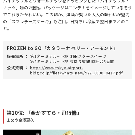
パイナップルとウォールナッツをトッピングした「パイナップル・
ナッツ」味の2種類。パッケージはコンテナをイメージしているそう
でこれまたかわいい。このほか、洋酒が効いた大人の味わいが魅力
の「スフレチーズケーキ」も注目。日持ちは冷蔵で翌日までとのこ
と。
FROZEN to GO「カタラーナ ベリー・アーモンド」
販売場所
：
第1ターミナル……2F 羽田スタースイーツ
第2ターミナル……2F 東京食賓館 時計台3番前
公式資料
：
https://www.tokyo-airport-
bldg.co.jp/files/whats_new/922_0330_0417.pdf
第10位: 「金かすてら・飛行機」
まめや金澤萬久