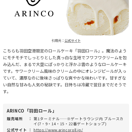
引用元：
公式サイト
こちらも羽田空港限定のロールケーキ「羽田ロール」。魔法のよう
にモチモチでしっとりとした真っ白な生地でフワフワクリームを包
み込んだ、まるで大空にぽっかりと浮かぶ雲のようなロールケーキ
です。サワークリーム風味のクリームの中にオレンジピールが入っ
ていて、濃厚なのに後味さっぱりな爽やかな味わいです。甘すぎな
い自然な甘みも人気の秘訣です。日持ちは冷蔵で翌日までだそうで
す。
ARINCO「羽田ロール」
販売場所
：
第1ターミナル……※ゲートラウンジ内 ブルースカ
イ(7・9・14・15・22番ゲートショップ)
公式サイト
：
https://www.arincoroll.jp/