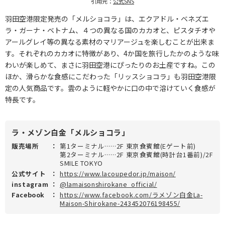
引用元：
公式SNS
羽田空港限定発売の「メルショコラ」は、エクアドル・ベネズエ
ラ・ガーナ・ベトナム、４つの異なる国のカカオと、ピスタチオや
アールグレイ等の異なる素材のマリアージュを楽しむことが出来ま
す。それぞれのカカオに特徴があり、4か国を旅行したかのような味
わいが楽しめて、まさに羽田空港にぴったりのお土産ですね。この
ほか、滑らかな食感にこだわった「リッスショコラ」も羽田空港限
定の人気商品です。雲のように軽やかに口の中で溶けていく食感が
特長です。
ラ・メゾン白金「メルショコラ」
販売場所
：
第1ターミナル……2F 東京食賓館(Eゲート前)
第2ターミナル……2F 東京食賓館(時計台1番前)/2F
SMILE TOKYO
公式サイト
：
https://www.lacoupedor.jp/maison/
instagram
：
@lamaisonshirokane_official/
Facebook
：
https://www.facebook.com/ラメゾン白金La-
Maison-Shirokane-243452076198455/