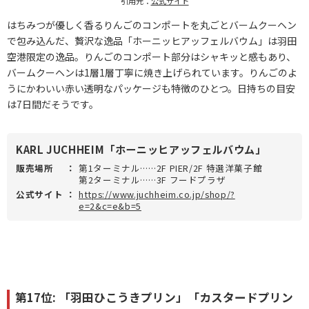
引用元：
公式サイト
はちみつが優しく香るりんごのコンポートを丸ごとバームクーヘン
で包み込んだ、贅沢な逸品「ホーニッヒアッフェルバウム」は羽田
空港限定の逸品。りんごのコンポート部分はシャキッと感もあり、
バームクーヘンは1層1層丁寧に焼き上げられています。りんごのよ
うにかわいい赤い透明なパッケージも特徴のひとつ。日持ちの目安
は7日間だそうです。
KARL JUCHHEIM「ホーニッヒアッフェルバウム」
販売場所
：
第1ターミナル……2F PIER/2F 特選洋菓子館
第2ターミナル……3F フードプラザ
公式サイト
：
https://www.juchheim.co.jp/shop/?
e=2&c=e&b=5
第17位: 「羽田ひこうきプリン」「カスタードプリン