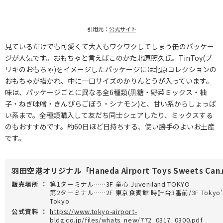
引用元：
公式サイト
見ているだけでも可愛くて大人もワクワクしてしまう缶のパッケー
ジが人気です。おもちゃと言えばこのかた北原照久氏。TinToy(ブ
リキのおもちゃ)をイメージしたパッケージには北原コレクションの
おもちゃが描かれ、中に一口サイズのかりんとうが入っています。
味は、パッケージごとに異なる全6種類(黒糖・野菜ミックス・柚
子・ねぎ味噌・きんぴらごぼう・シナモン)と、甘い系からしょっぱ
い系まで。全種類購入して友だち同士シェアしたり、ミックスする
のもおすすめです。約60日ほど日持ちする、使い勝手のよいお土産
です。
羽田空港オリジナル「Haneda Airport Toys Sweets Can
販売場所
：
第1ターミナル……3F 童心 Juveniland TOKYO
第2ターミナル……2F 東京食賓館 時計台3番前/3F Tokyo’
Tokyo
公式資料
：
https://www.tokyo-airport-
bldg.co.jp/files/whats_new/772_0317_0300.pdf