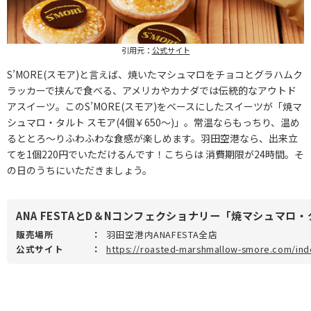
引用元：
公式サイト
S’MORE(スモア)と言えば、焼いたマシュマロをチョコとグラハムク
ラッカーで挟んで食べる、アメリカやカナダでは伝統的なアウトド
アスイーツ。このS’MORE(スモア)をベースにしたスイーツが「焼マ
シュマロ・タルト スモア(4個￥650～)」。常温ならもっちり、温め
るととろ～りふわふわな食感が楽しめます。羽田空港なら、出来立
てを1個220円でいただけるんです！こちらは 消費期限が24時間。そ
の日のうちにいただきましょう。
ANA FESTAとD＆Nコンフェクショナリー「焼マシュマロ・
販売場所
：
羽田空港内ANAFESTA全店
公式サイト
：
https://roasted-marshmallow-smore.com/ind