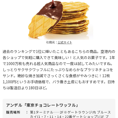
引用元：
公式サイト
過去のランキングで1位に輝いたこともあるこちらの商品。空港内の
各ショップで気軽に購入できて美味しい！と人気のお菓子です。1年
で1000万枚も売れる超人気商品なので一度は試してみたいですね。
しっとりサクサクワッフルにたっぷりなめらかなプラリネチョコを
サンド。絶妙な焼き加減でさっくさくな食感がやみつきに！12枚
1,100円というお手頃価格で、バラ撒き土産にもおすすめです。日持
ちは製造日より180日ほど。
アンデル「東京チョコレートワッフル」
販売場所
：
第1ターミナル……2F※ゲートラウンジ内 ブルース
カイ(1・7・11・14・22番ゲートショップ)/1F ブ