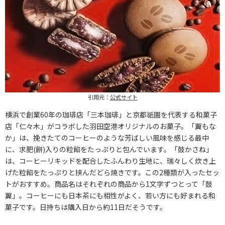
引用元：
公式サイト
横浜で創業60年の珈琲店「三本珈琲」と京都祇園を代表する和菓子
店「仁々木」がコラボした羽田空港オリジナルのお菓子。「翼もな
か」は、挽きたてのコーヒーのような芳ばしい風味を感じる最中
に、求肥(餅)入りの粒餡をたっぷりと包んでいます。「鼓かさね」
は、コーヒーリキッドを配合したふんわり生地に、瑞々しく炊き上
げた粒餡をたっぷりと挟んだどら焼きです。この2種類が入ったセッ
トがおすすめ。商品名はそれぞれの商品から1文字ずつとって「鼓
翼」。コーヒーにも日本茶にも相性がよく、若い方にも好まれる和
菓子です。日持ちは購入日から約11日だそうです。