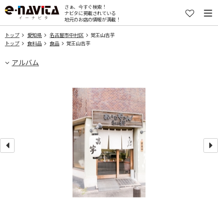
さぁ、今すぐ検索！
ナビタに掲載されている
地元のお店の情報が満載！
トップ
愛知県
名古屋市中村区
覚王山吉芋
トップ
食料品
食品
覚王山吉芋
アルバム