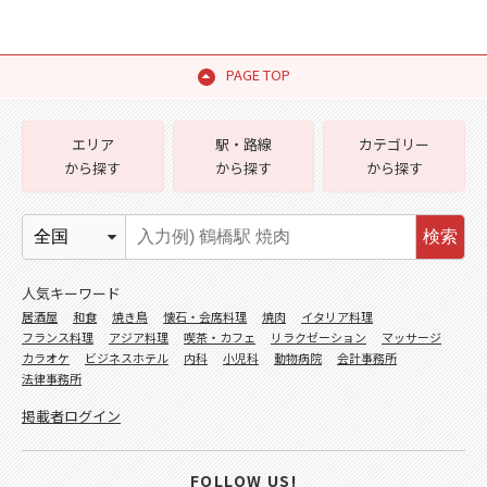
PAGE TOP
エリア
駅・路線
カテゴリー
から探す
から探す
から探す
検索
人気キーワード
居酒屋
和食
焼き鳥
懐石・会席料理
焼肉
イタリア料理
フランス料理
アジア料理
喫茶・カフェ
リラクゼーション
マッサージ
カラオケ
ビジネスホテル
内科
小児科
動物病院
会計事務所
法律事務所
掲載者ログイン
FOLLOW US!