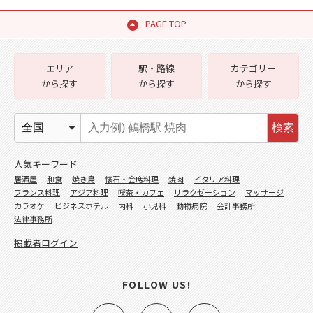
PAGE TOP
エリア
駅・路線
カテゴリー
から探す
から探す
から探す
検索
人気キーワード
居酒屋
和食
焼き鳥
懐石・会席料理
焼肉
イタリア料理
フランス料理
アジア料理
喫茶・カフェ
リラクゼーション
マッサージ
カラオケ
ビジネスホテル
内科
小児科
動物病院
会計事務所
法律事務所
掲載者ログイン
FOLLOW US!