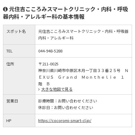
元住吉こころみスマートクリニック・内科・呼吸
器内科・アレルギー科の基本情報
スポット名
元住吉こころみスマートクリニック・内科・呼吸器
内科・アレルギー科
TEL
044-948-5288
住所
〒211-0025
神奈川県川崎市中原区木月一丁目３３番２５号 Ｎ
ＥＸＵＳ Ｇｒａｎｄ Ｍｏｎｔｈｅｌｉｅ １
階 Ｂ
大きな地図で見る
営業日
診療時間：
お問い合わせください
休診日：
お問い合わせください
HP
https://cocoromi-smart-cl.jp/