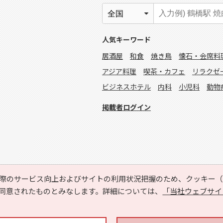
人気キーワード
居酒屋
和食
焼き鳥
懐石・会席料
アジア料理
喫茶・カフェ
リラクゼ
ビジネスホテル
内科
小児科
動物
掲載者ログイン
際のサービス向上およびサイトの利用状況把握のため、クッキー（C
同意されたものとみなします。詳細については、
「当社ウェブサイ
Copyright © HYOJITO.Co.,Ltd. All Rights Reserved.