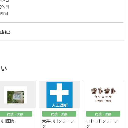
定休日
定休日
日曜日
k.jp/
さい
病院・医療
病院・医療
病院・医療
小川医院
大井小川クリニッ
コトコトクリニッ
ク
ク