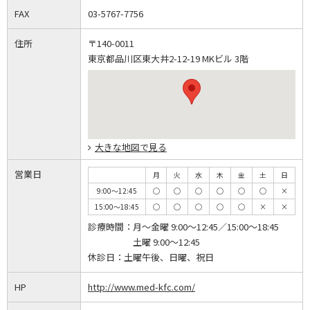
FAX
03-5767-7756
住所
〒140-0011
東京都品川区東大井2-12-19 MKビル 3階
大きな地図で見る
営業日
月
火
水
木
金
土
日
9:00～12:45
◯
◯
◯
◯
◯
◯
×
15:00～18:45
◯
◯
◯
◯
◯
×
×
診療時間：
月～金曜 9:00～12:45／15:00～18:45
土曜 9:00～12:45
休診日：
土曜午後、日曜、祝日
HP
http://www.med-kfc.com/