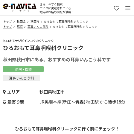
さぁ、今すぐ検索！
ナビタに掲載されている
地元のお店の情報が満載！
トップ
秋田県
秋田市
ひろおもて耳鼻咽喉科クリニック
トップ
病院
耳鼻いんこう科
ひろおもて耳鼻咽喉科クリニック
ヒロオモテジビインコウカクリニック
ひろおもて耳鼻咽喉科クリニック
秋田県秋田市にある、おすすめの耳鼻いんこう科です
病院・医療
耳鼻いんこう科
エリア
秋田県秋田市
最寄り駅
JR奥羽本線(新庄～青森) 秋田駅 から徒歩18分
ひろおもて耳鼻咽喉科クリニックに行く前にチェック！