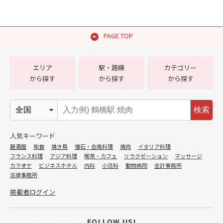
PAGE TOP
エリア
駅・路線
カテゴリー
から探す
から探す
から探す
検索
人気キーワード
居酒屋
和食
焼き鳥
懐石・会席料理
焼肉
イタリア料理
フランス料理
アジア料理
喫茶・カフェ
リラクゼーション
マッサージ
カラオケ
ビジネスホテル
内科
小児科
動物病院
会計事務所
法律事務所
掲載者ログイン
FOLLOW US!