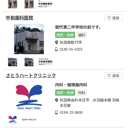
中和歯科医院
追加
能代第二中学校の前です。
病院・医療
歯科
秋田県能代市
0185-55-0255
さとうハートクリニック
追加
内科・循環器内科
病院・医療
内科
秋田県由利本荘市 JR羽越本線 羽後
本荘駅
0184-23-8600