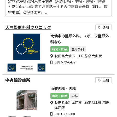
5本指の親指は4人の子供達（人差し指・中指・薬指・小指）
と常に向かい愛 育てお世話をするので親指を母指（ぼし、医
学用語）と呼びます。 ...
大曲整形外科クリニック
追加
大仙市の整形外科、スポーツ整形外
科なら
病院・医療
整形外科
秋田県大仙市 ＪＲ各線 大曲駅
0187-73-6437
中央線診療所
追加
血液内科・内科
病院・医療
内科
秋田県由利本荘市 JR羽越本線 羽後
本荘駅
0184-27-2301