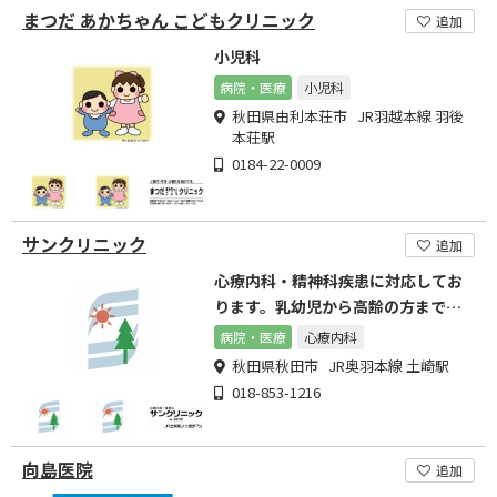
まつだ あかちゃん こどもクリニック
追加
小児科
病院・医療
小児科
秋田県由利本荘市 JR羽越本線 羽後
本荘駅
0184-22-0009
サンクリニック
追加
心療内科・精神科疾患に対応してお
ります。乳幼児から高齢の方まで幅
広い年齢に対応可能です。
病院・医療
心療内科
秋田県秋田市 JR奥羽本線 土崎駅
018-853-1216
向島医院
追加