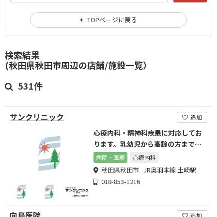
TOPページに戻る
検索結果
(秋田県秋田市周辺の店舗/施設一覧）
531件
サンクリニック
追加
心療内科・精神科疾患に対応してお
ります。乳幼児から高齢の方まで幅
広い年齢に対応可能です。
病院・医療
心療内科
秋田県秋田市 JR奥羽本線 土崎駅
018-853-1216
向島医院
追加