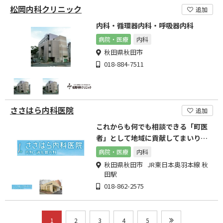
松岡内科クリニック
追加
内科・循環器内科・呼吸器内科
病院・医療
内科
秋田県秋田市
018-884-7511
ささはら内科医院
追加
これからも何でも相談できる「町医
者」として地域に貢献してまいりま
す
病院・医療
内科
秋田県秋田市 JR東日本奥羽本線 秋
田駅
018-862-2575
1
2
3
4
5