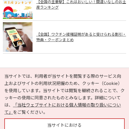
【全国の主要駅】これはおいしい！間違いなしのお土
産ランキング
【全国】ワクチン接種証明があると受けられる割引・
特典・クーポンまとめ
PAGE TOP
当サイトでは、利用者が当サイトを閲覧する際のサービス向
上およびサイトの利用状況把握のため、クッキー（Cookie）
を使用しています。当サイトでは閲覧を継続されることで、ク
e-NAVITA（イーナビタ）とは？
お気に入り
ヘルプ
ッキーの使用に同意されたものとみなします。詳細について
利用規約
個人情報の取り扱いについて
運営会社
は、
「当社ウェブサイトにおける個人情報の取り扱いについ
サイトマップ
広告掲載に関するお問い合わせ
て」
をご覧ください。
サイトの内容に関するお問い合わせ
当サイトにおける